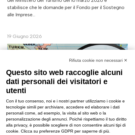
del Ministero del Turismo del 16 marzo 2026 e
stabilisce che le domande per il Fondo per il Sostegno
alle Imprese…
19 Giugno 2026
Rifiuta cookie non necessari ✕
Questo sito web raccoglie alcuni
dati personali dei visitatori e
utenti
Con il tuo consenso, noi e i nostri partner utilizziamo i cookie e
tecnologie simili per archiviare, accedere ed elaborare i dati
personali come, ad esempio, la visita al sito web o la
personalizzazione degli annunci. Poiché rispettiamo il tuo diritto
EXPORT
alla privacy, è possibile scegliere di non consentire alcuni tipi di
ASEAN: perché il 2026 può diventare
cookie. Clicca su preferenze GDPR per saperne di più.