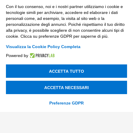
Con il tuo consenso, noi e i nostri partner utilizziamo i cookie e
Messaggio
tecnologie simili per archiviare, accedere ed elaborare i dati
personali come, ad esempio, la visita al sito web o la
personalizzazione degli annunci. Poiché rispettiamo il tuo diritto
alla privacy, è possibile scegliere di non consentire alcuni tipi di
cookie. Clicca su preferenze GDPR per saperne di più.
Visualizza la Cookie Policy Completa
privacy
Ho letto
l'informativa sulla privacy
*
Powered by
*
SI
ACCETTA TUTTO
consenso_marketing_warrant
Acconsento a ricevere comunicazioni marketing su nuove
*
ACCETTA NECESSARI
offerte, servizi ed eventi Tinexta Innovation Hub, oltre a
report gratuiti sul mio settore. Posso cancellarmi in
qualsiasi momento.
*
Preferenze GDPR
SI
NO
consenso_marketing_terzi
Presto il mio consenso alla comunicazione dei miei dati