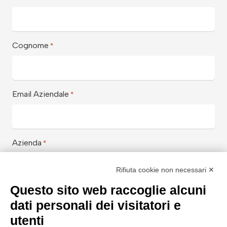
Cognome
*
Email Aziendale
*
Azienda
*
Rifiuta cookie non necessari ✕
Questo sito web raccoglie alcuni
Aiutaci a conoscerti meglio con
*
dati personali dei visitatori e
utenti