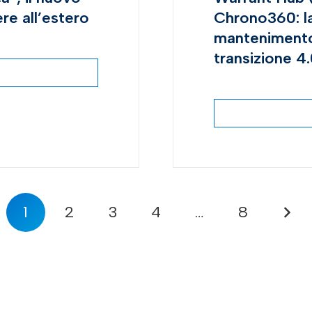
re all’estero
Chrono360: la
mantenimento d
transizione 4.
1
2
3
4
…
8