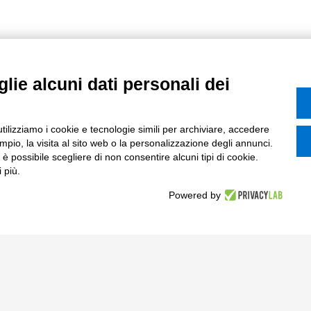
lie alcuni dati personali dei
utilizziamo i cookie e tecnologie simili per archiviare, accedere
pio, la visita al sito web o la personalizzazione degli annunci.
, è possibile scegliere di non consentire alcuni tipi di cookie.
 più.
enza
Soluzioni Digitali
Powered by
Smart Factory
Supply Chain
rcati
Soluzioni Custom
one di prodotto e processo
Soluzioni AI
Marketing
Compliance