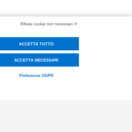
Rifiuta cookie non necessari ✕
CONTATTACI
ACCETTA TUTTO
ACCETTA NECESSARI
Contacts
Preferenze GDPR
info@tinextainnovationhub.com
+39 0522 733711
Sede Legale: Corso Mazzini, 11 42015
Correggio (RE)