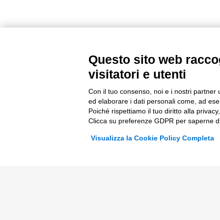
Questo sito web raccog
visitatori e utenti
Con il tuo consenso, noi e i nostri partner 
ed elaborare i dati personali come, ad esem
Poiché rispettiamo il tuo diritto alla privacy
Clicca su preferenze GDPR per saperne di
Incentivi e Bandi
Consul
Visualizza la Cookie Policy Completa
Incentivi per le imprese
ESG
Bandi
Finanza
Fondi Europei
Nuovi Me
Innovazi
Digital 