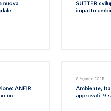
la nuova
SUTTER svilu
ndale
impatto ambie
8 Agosto 2025
azione: ANFIR
Ambiente, Ital
no un
approvati: 9 