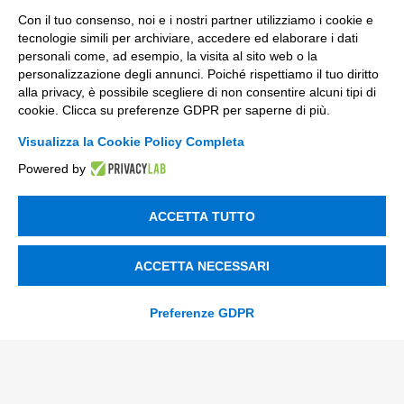
Con il tuo consenso, noi e i nostri partner utilizziamo i cookie e
Messaggio
tecnologie simili per archiviare, accedere ed elaborare i dati
personali come, ad esempio, la visita al sito web o la
personalizzazione degli annunci. Poiché rispettiamo il tuo diritto
alla privacy, è possibile scegliere di non consentire alcuni tipi di
cookie. Clicca su preferenze GDPR per saperne di più.
Visualizza la Cookie Policy Completa
privacy
Ho letto
l'informativa sulla privacy
*
Powered by
*
SI
ACCETTA TUTTO
consenso_marketing_warrant
Acconsento a ricevere comunicazioni marketing su nuove
*
ACCETTA NECESSARI
offerte, servizi ed eventi Tinexta Innovation Hub, oltre a
report gratuiti sul mio settore. Posso cancellarmi in
qualsiasi momento.
*
Preferenze GDPR
SI
NO
consenso_marketing_terzi
Presto il mio consenso alla comunicazione dei miei dati