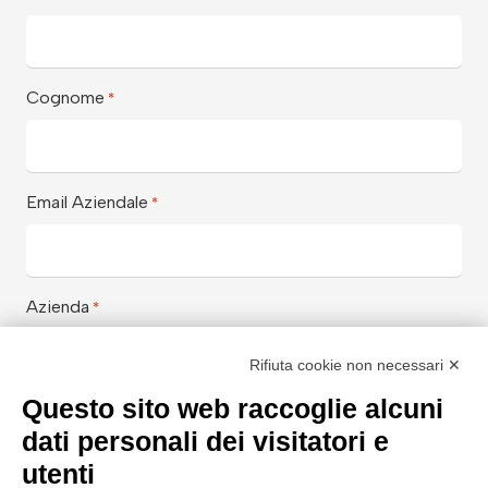
Cognome
*
Email Aziendale
*
Azienda
*
Rifiuta cookie non necessari ✕
Questo sito web raccoglie alcuni
Aiutaci a conoscerti meglio con
*
dati personali dei visitatori e
utenti