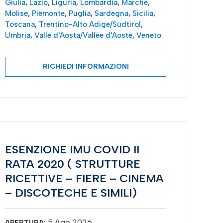
Giulia
,
Lazio
,
Liguria
,
Lombardia
,
Marche
,
Molise
,
Piemonte
,
Puglia
,
Sardegna
,
Sicilia
,
Toscana
,
Trentino-Alto Adige/Südtirol
,
Umbria
,
Valle d'Aosta/Vallée d'Aoste
,
Veneto
RICHIEDI INFORMAZIONI
ESENZIONE IMU COVID II
RATA 2020 ( STRUTTURE
RICETTIVE – FIERE – CINEMA
– DISCOTECHE E SIMILI)
5 Ago 2026
APERTURA: