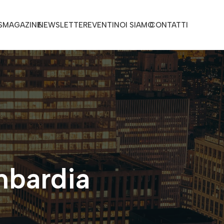
S
MAGAZINE
NEWSLETTER
EVENTI
NOI SIAMO
CONTATTI
mbardia