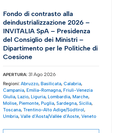
Fondo di contrasto alla
deindustrializzazione 2026 –
INVITALIA SpA – Presidenza
del Consiglio dei Ministri –
Dipartimento per le Politiche di
Coesione
31 Ago 2026
APERTURA:
Regioni:
Abruzzo
,
Basilicata
,
Calabria
,
Campania
,
Emilia-Romagna
,
Friuli-Venezia
Giulia
,
Lazio
,
Liguria
,
Lombardia
,
Marche
,
Molise
,
Piemonte
,
Puglia
,
Sardegna
,
Sicilia
,
Toscana
,
Trentino-Alto Adige/Südtirol
,
Umbria
,
Valle d'Aosta/Vallée d'Aoste
,
Veneto