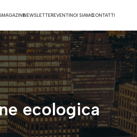
S
MAGAZINE
NEWSLETTER
EVENTI
NOI SIAMO
CONTATTI
one ecologica