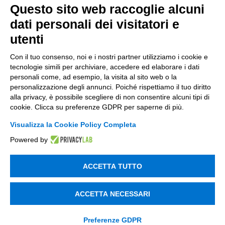
Incentivi e Bandi
Questo sito web raccoglie alcuni
dati personali dei visitatori e
Incentivi per le imprese
utenti
Bandi
Con il tuo consenso, noi e i nostri partner utilizziamo i cookie e
Fondi Europei
tecnologie simili per archiviare, accedere ed elaborare i dati
personali come, ad esempio, la visita al sito web o la
personalizzazione degli annunci. Poiché rispettiamo il tuo diritto
Consulenza
alla privacy, è possibile scegliere di non consentire alcuni tipi di
cookie. Clicca su preferenze GDPR per saperne di più.
ESG
Visualizza la Cookie Policy Completa
Finanza
Powered by
Nuovi Mercati
ACCETTA TUTTO
Innovazione di prodotto e processo
Digital Marketing
ACCETTA NECESSARI
Data & BI
Preferenze GDPR
Trasformazione Digitale