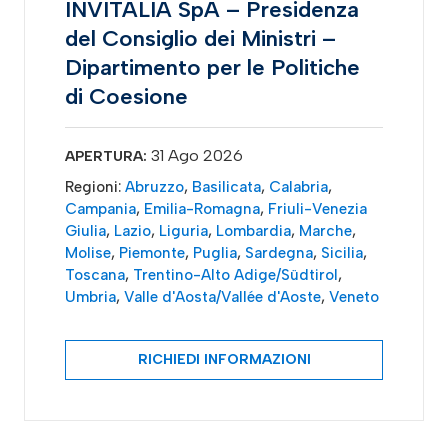
INVITALIA SpA – Presidenza
del Consiglio dei Ministri –
Dipartimento per le Politiche
di Coesione
31 Ago 2026
APERTURA:
Regioni:
Abruzzo
,
Basilicata
,
Calabria
,
Campania
,
Emilia-Romagna
,
Friuli-Venezia
Giulia
,
Lazio
,
Liguria
,
Lombardia
,
Marche
,
Molise
,
Piemonte
,
Puglia
,
Sardegna
,
Sicilia
,
Toscana
,
Trentino-Alto Adige/Südtirol
,
Umbria
,
Valle d'Aosta/Vallée d'Aoste
,
Veneto
RICHIEDI INFORMAZIONI