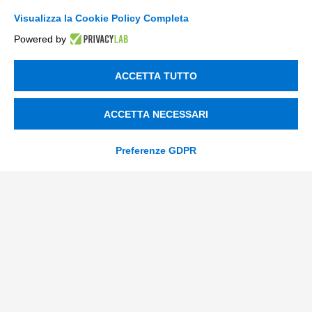
Aiutaci a conoscerti meglio con
*
Visualizza la Cookie Policy Completa
Powered by
Messaggio
ACCETTA TUTTO
ACCETTA NECESSARI
Preferenze GDPR
privacy
Ho letto
l'informativa sulla privacy
*
*
SI
consenso_marketing_warrant
Acconsento a ricevere comunicazioni marketing su nuove
*
offerte, servizi ed eventi Tinexta Innovation Hub, oltre a
report gratuiti sul mio settore. Posso cancellarmi in
qualsiasi momento.
*