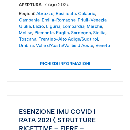
7 Ago 2026
APERTURA:
Regioni:
Abruzzo
,
Basilicata
,
Calabria
,
Campania
,
Emilia-Romagna
,
Friuli-Venezia
Giulia
,
Lazio
,
Liguria
,
Lombardia
,
Marche
,
Molise
,
Piemonte
,
Puglia
,
Sardegna
,
Sicilia
,
Toscana
,
Trentino-Alto Adige/Südtirol
,
Umbria
,
Valle d'Aosta/Vallée d'Aoste
,
Veneto
RICHIEDI INFORMAZIONI
ESENZIONE IMU COVID I
RATA 2021 ( STRUTTURE
RICETTIVE – FIERE –