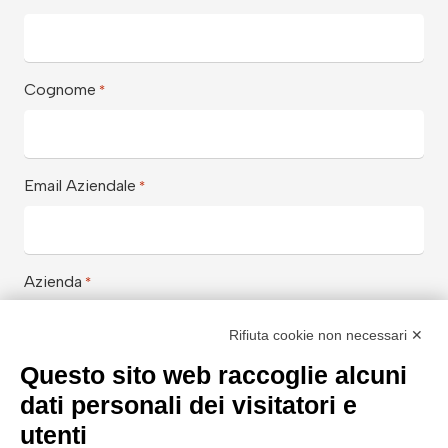
Cognome
*
Email Aziendale
*
Azienda
*
Rifiuta cookie non necessari ✕
Questo sito web raccoglie alcuni
Aiutaci a conoscerti meglio con
*
dati personali dei visitatori e
utenti