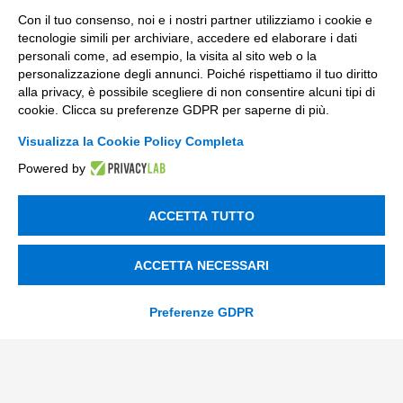
Con il tuo consenso, noi e i nostri partner utilizziamo i cookie e
Messaggio
tecnologie simili per archiviare, accedere ed elaborare i dati
personali come, ad esempio, la visita al sito web o la
personalizzazione degli annunci. Poiché rispettiamo il tuo diritto
alla privacy, è possibile scegliere di non consentire alcuni tipi di
cookie. Clicca su preferenze GDPR per saperne di più.
Visualizza la Cookie Policy Completa
privacy
Ho letto
l'informativa sulla privacy
*
Powered by
*
SI
ACCETTA TUTTO
consenso_marketing_warrant
Acconsento a ricevere comunicazioni marketing su nuove
*
ACCETTA NECESSARI
offerte, servizi ed eventi Tinexta Innovation Hub, oltre a
report gratuiti sul mio settore. Posso cancellarmi in
qualsiasi momento.
*
Preferenze GDPR
SI
NO
consenso_marketing_terzi
Presto il mio consenso alla comunicazione dei miei dati