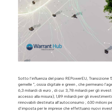
Sotto l’influenza del piano REPowerEU, Transizione 5.0 intende incentivare nel biennio 2024-2025 le “ transizioni gemelle ”, ossia digitale e green , che permeano l’agenda europea con una dotazione finanziaria complessiva PNRR pari a 6,3 miliardi di euro , di cui: 3,78 miliardi per gli investimenti 4.0 da cui consegua un risparmio energetico (condizione di accesso alla misura); 1,89 miliardi per gli investimenti in beni per l’autoproduzione di energia da fonti energetiche rinnovabili destinata all’autoconsumo ; 630 milioni per la formazione 5.0 . Transizione 5.0 si sostanzia in un credito d’imposta per le imprese che effettuano nuovi investimenti, a decorrere dal 1° gennaio 2024 e fino al 31 dicembre 2025 , destinati ad aziende ubicate nel territorio dello Stato, nell’ambito di progetti di innovazione che comportano una riduzione dei consumi energetici della struttura produttiva non inferiore al 3%, o, in alternativa, una riduzione dei consumi energetici dei processi interessati dall’investimento non inferiore al 5%. La fonte di finanziamento (PNRR) è ricca di implicazioni cogenti, basti pensare al rigore nelle tempistiche di completamento dei progetti di innovazione 5.0 (in virtù del target PNRR M7-41, entro il secondo trimestre 2026 è necessaria la notifica della concessione di tutte le risorse PNRR destinate all’intervento, pari a 6,3 miliardi, anche se la Presidente del Consiglio Meloni non ha escluso a priori la possibilità di una proroga della misura, che comunque sarebbe da concertare con l’UE); si pensi poi al necessario rispetto dei rigidi dettami del DNSH per cui peraltro, al momento, parrebbero esservi ancora interlocuzioni con Bruxelles per restringere il perimetro delle attività e degli attivi esclusi dall’agevolazione in nome del principio del non arrecare un danno significativo all’ambiente. Il Piano Transizione 5.0 si pone in complementarità con il Piano Transizione 4.0 , nell’ambito della strategia finalizzata a sostenere il processo di trasformazione digitale ed energetica delle imprese che hanno a disposizione complessivamente quindi, nel biennio 2024-2025, 12,7 miliardi di euro . L’estate della Transizione 5.0 Le norme attuative Per quanto il Piano Transizione 5.0 abbracci gli investimenti decorrenti dal 1° gennaio 2024 (rileva il primo impegno giuridicamente vincolante ), solo con il decreto interministeriale del 24 luglio 2024 (in Gazzetta Ufficiale il 6 agosto) sono state individuate le modalità attuative della disciplina del nuovo credito d’imposta. Il decreto direttoriale 6 agosto 2024 dispone l’apertura dalle ore 12:00 del giorno 7 agosto 2024 della Piattaforma Informatica per la presentazione delle comunicazioni preventive dirette alla prenotazione del credito d’imposta “Transizione 5.0” e delle comunicazioni di conferma dell’avanzamento dell’investimento relative all’effettuazione degli ordini accettati dal venditore con pagamento a titolo di acconto in misura almeno pari al 20% del costo di acquisizione. L’attesissima circolare tecnica operativa è stata pubblicata il 16 agosto ; è seguita un’errata corrige alla circolare lo scorso 19 agosto . Si tratta di un poderoso compendio, ricco di esemplificazioni e chiarimenti. Da ultimo, è stato firmato il decreto direttoriale 12 settembre che apre la piattaforma per la presentazione delle comunicazioni di completamento dei progetti di innovazione nell’ambito del Piano Transizione 5.0. Le comunicazioni possono essere presentate a decorrere dalle ore 12:00 del 12 settembre. Le prossime pubblicazioni Nelle prossime settimane saranno progressivamente disponibili delle FAQ 5.0 a carattere operativo, secondo quanto anticipato dal Ministero delle Imprese e del Made in Italy. Inoltre, si attende un compendio relativo a Transizione 4.0 che sistematizzi la disciplina ad oggi pubblicata, con particolare attenzione per settori specifici. Manca ancora, inoltre, l’istituzione del codice tributo per la fruizione in compensazione del credito d’imposta Transizione 5.0. Transizione 5.0 o Transizione 4.0? Cosa fare in caso di dubbi su quale incentivo attivare per non precludersi alcuna possibilità La disciplina attuativa e le regole operative 5.0 sono disponibili da poco più di un mese . Non è da escludersi che le imprese non dispongano ancora delle valutazioni utili per stabilire se il proprio investimento presenti i requisiti 5.0, in particolar modo per quanto concerne il risparmio energetico conseguibile tramite gli investimenti nei beni 4.0, oggetto della certificazione ex ante , da allegare alla comunicazione ex ante per la prenotazione delle risorse 5.0. Nelle more del compimento di ogni debita va