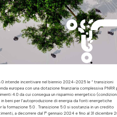
lutazione e sino a che perdurano margini di incertezza su quale sia l’incentivo da attivare, a fronte di investimenti 4.0 avviati dal 30 marzo in avanti, a parere di chi scrive è opportuno che l’impresa presenti quanto prima (auspicabilmente prima dell’avvio degli investimenti) la comunicazione ex ante per il Monitoraggio Transizione 4.0, necessaria per la fruizione del Credito d’imposta 4.0 (a fronte di una successiva comunicazione ex post per il Monitoraggio Transizione 4.0), laddove nel prosieguo si dovesse virare verso il beneficio 4.0 in quanto si comprendesse l’insussistenza dei presupposti 5.0. Qualora in futuro emergesse l’impossibilità dell’impresa di ottenere la Certificazione 5.0 ex ante e quindi non si avviasse mai la procedura 5.0 , riteniamo che l’impresa possa successivamente aggiungere su ogni documento inerente all’acquisto, ove non già inclusa, la dicitura relativa alla normativa di riferimento Transizione 4.0 (es. “ Beni agevolabili ai sensi della legge 178 del 30/12/2020, art.1, commi da 1054 a 1058 ter – Credito d’imposta per investimenti in beni strumentali 4.0 ”) per accedere al Credito d’imposta 4.0. Viceversa, nel caso in cui la procedura 5.0 fosse avviata (quindi la Comunicazione 5.0 ex ante fosse inviata), ma poi non si completasse (per mancato invio delle comunicazioni successive e dei relativi allegati ovvero delle integrazioni documentali nei termini), come indicato dall’articolo 11 del Decreto attuativo 5.0, la dicitura 5.0 (es. ” Beni agevolabili ai sensi dell’articolo 38 del decreto-legge 2 marzo 2024, n. 19, convertito con modificazioni dalla legge 29 aprile 2024, n. 56 “) vale di per sé anche per il Credito d’imposta 4.0 (senza bisogno di aggiungere alcunché). Per l’accesso al Credito 4.0 servirà poi l’invio della comunicazione ex post ai fini del Monitoraggio Transizione 4.0. Qualora, invece, l’impresa integrasse tutti i requisiti 5.0 ma, in attesa di esserne edotta, abbia apposto la dicitura 4.0 in luogo della dicitura 5.0, non si dovrebbero ingenerare problemi ai fini di Transizione 5.0 , nella misura in cui l’apposizione dei riferimenti alla disciplina 5.0 sui documenti relativi all’acquisto è richiesta qualora i citati documenti siano successivi alla comunicazione di prenotazione del credito d’imposta , come esplicitato dall’articolo 20, comma 3 del decreto attuativo. La circolare operativa 5.0 prevede, peraltro, che l’Impresa beneficiaria 5.0 sia tenuta a conservare gli ordini e le fatture attestanti il pagamento in acconto che dovranno essere univocamente riconducibili agli investimenti relativi al progetto di innovazione oggetto dell’agevolazione riportando, oltre alle singole voci di costo per ciascun investimento, anche il codice identificativo alfanumerico univoco rilasciato dalla Piattaforma informatica, contraddistinto dalla struttura TR5-XXXXX , in aggiunta al riferimento alle disposizioni di cui all’articolo 38 del decreto-legge n. 19 del 2024, qualora successivi alla comunicazione di prenotazione del credito d’imposta . Elementi di attenzione Le cause di decadenza La disciplina relativa a Transizione 5.0 è mutuata, in parte, dalla disciplina relativa a Transizione 4.0, presentando tuttavia delle peculiarità che è bene non sottostimare, come ad esempio le cause di decadenza. L’impresa decade totalmente o parzialmente dal diritto all’utilizzo del credito d’imposta 5.0, a titolo esemplificativo (per le ulteriori fattispecie si rinvia all’articolo 21 del decreto attuativo), al ricorrere di una o più delle seguenti circostanze: in data antecedente al 31 dicembre del 5° anno successivo a quello di completamento del progetto di innovazione , i beni agevolati sono ceduti a terzi, destinati a finalità estranee all’esercizio dell’impresa ovvero destinati a strutture produttive diverse da quelle che hanno dato diritto all’agevolazione anche se appartenenti allo stesso soggetto (pertanto il trasferimento dei beni da una sede ad un’altra nel quinquennio implica decadenza dall’incentivo), nonché in caso di mancato esercizio dell’opzione per il riscatto nelle ipotesi di beni acquisiti in locazione finanziaria, fatta salva l’applicazione, inquanto compatibili, delle disposizioni relative agli investimenti sostitutivi per i beni materiali 4.0; fino al 31 dicembre del 5° anno successivo a quello di completamento del progetto di innovazione, non è mantenuto il livello di riduzione dei consumi energetici conseguito dal progetto di innovazione; assenza di uno o più requisiti di ammissibilità fino alla data di trasmissione da parte del GSE della comunicazione relativa all’importo del credito d’imposta utilizzabile in compensazione. Cumulo Ai sensi dell’articolo 11 del decreto attuativo, il credito d’imposta è cumulabile con altre agevolazioni finanziate con risorse nazionali che abbiano ad oggetto i medesimi costi, a condizione che tale cumulo non porti al superamento del costo sostenuto. Il credito d’imposta non è cumulabile , in relazione ai medesimi costi ammissibili, con il credito d’imposta per investimenti in beni nuovi strumentali 4.0 , nonché con il credito d’imposta per investimenti nella Zona economica speciale ( ZES unica – Mezzogiorno ) e nella Zona logistica semplificata ( ZLS ). La nuova formula testuale del decreto attuativo Transizione 5.0 purtroppo non ripropone quanto indicato nelle bozze, secondo cui “ Nel rispe