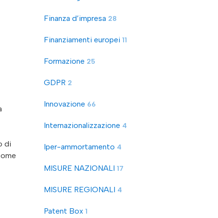
Finanza d’impresa
28
Finanziamenti europei
11
Formazione
25
GDPR
2
Innovazione
66
a
Internazionalizzazione
4
o di
Iper-ammortamento
4
 come
MISURE NAZIONALI
17
MISURE REGIONALI
4
Patent Box
1