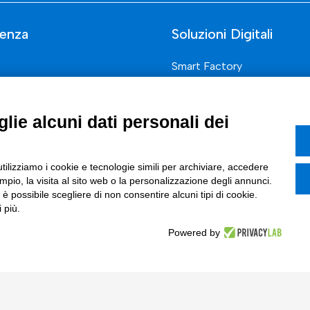
enza
Soluzioni Digitali
Smart Factory
Supply Chain
rcati
Soluzioni Custom
lie alcuni dati personali dei
one di prodotto e processo
Soluzioni AI
Marketing
Compliance
utilizziamo i cookie e tecnologie simili per archiviare, accedere
pio, la visita al sito web o la personalizzazione degli annunci.
I
, è possibile scegliere di non consentire alcuni tipi di cookie.
 più.
azione Digitale
Powered by
ce Normativa Integrata