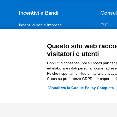
Incentivi e Bandi
Consul
Incentivi per le imprese
ESG
Bandi
Finanza
Fondi Europei
Nuovi Me
Questo sito web raccog
visitatori e utenti
Innovazi
Digital 
Con il tuo consenso, noi e i nostri partner 
ed elaborare i dati personali come, ad esem
Data & B
Poiché rispettiamo il tuo diritto alla privacy
Clicca su preferenze GDPR per saperne di
Trasform
Visualizza la Cookie Policy Completa
Complian
© 2026 Tinexta Innovation Hub S.p.A