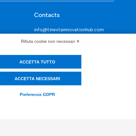
Contacts
info@tinextainnovationhub.com
Rifiuta cookie non necessari ✕
+39 0522 733711
Sede Legale: Corso Mazzini, 11 42015
Correggio (RE)
ACCETTA TUTTO
ACCETTA NECESSARI
Privacy Policy
Preferenze GDPR
Società Trasparente