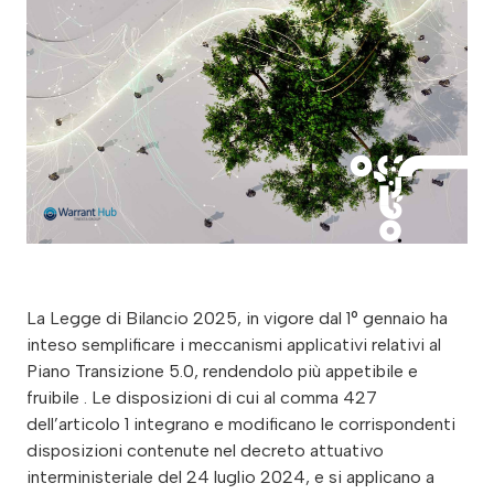
La Legge di Bilancio 2025, in vigore dal 1° gennaio ha inteso semplificare i meccanismi applicativi relativi al Piano Transizione 5.0, rendendolo più appetibile e fruibile . Le disposizioni di cui al comma 427 dell’articolo 1 integrano e modificano le corrispondenti disposizioni contenute nel decreto attuativo interministeriale del 24 luglio 2024, e si applicano a tutti gli investimenti effettuati a decorrere dal 1° gennaio 2024 . Ad ottobre , Transizione 5.0 risultava aver impiegato solo l’ 1,6% delle risorse PNRR , pari a 6,3 miliardi di euro per il biennio 2024-2025, da spendere e rendicontare entro metà 2026. Dopo tre mesi di piena operatività della misura, infatti, sono stati prenotati crediti d’imposta per 99 milioni. A novembre , risultano 130 milioni i crediti d’imposta prenotati. Al 7 gennaio 2025 , i crediti prenotati sono pari a 292.806.834 euro per 966 imprese (il beneficio medio è, quindi, di 303.112 euro ad impresa ), con un risparmio TEP pari a 776.578. Si tratta di un importo ancora molto lontano dalle aspettative , imputabile ai ritardi di attuazione ed alla complessità che la misura ha introdotto, anche a causa delle condizionalità e dei vincoli derivanti dal PNRR e dalla contrattazione con la Commissione europea. La semplificazione del Piano è stata, infatti, possibile grazie ad un negoziato, durato svariati mesi, con la Commissione europea, conclusosi favorevolmente , salvo per quanto concerne i vincoli DNSH, ossia relativi al principio Do No Significant Harm , che informa di sé il PNRR. Il DNSH prevede che gli interventi previsti dai PNRR nazionali non arrechino nessun danno significativo all’ambiente e, su Transizione 5.0, trova una declinazione particolarmente severa. Al riguardo, il confronto con Bruxelles sta proseguendo; eventuali novità potrebbero non arrivare nel brevissimo periodo: occorre attendere marzo come probabile finestra utile per rimodulare i limiti esistenti. É in corso di elaborazione un aggiornamento del Decreto attuativo 5.0 , che tenga conto delle più recenti modifiche, applicabili retroattivamente. Si auspica che i contenuti del Decreto vengano definiti entro il mese corrente; occorrerà poi una concertazione tra le istituzioni. Ad ogni buon conto, è attualmente possibile continuare a prenotare il beneficio 5.0, senza in alcun modo dover attendere l’adeguamento delle disposizioni attuative. Qui di seguito, tutte le novità previste dalla Manovra finanziaria ed attualmente in cantiere. La misura del beneficio L’intensità del beneficio deriva dalla coniugazione tra scaglioni di investimento e classi di efficientamento energetico conseguibile in virtù del progetto di innovazione. Nelle interlocuzioni con Bruxelles, non è stato avallato un potenziamento delle aliquote , ma risulta ridotto il numero degli scaglioni di investimento , che da 2 passano a 3: allo scaglione sino a 10 milioni di investimenti (scaglione che copre la maggior parte degli investimenti, per impresa) si applicano le aliquote più favorevoli del primo scaglione. L’ innalzamento da 2,5 a 10 milioni per il primo scaglione , ossia quello maggiormente premiante , consente di ottenere il Credito d’imposta più elevato per 7,5 milioni di investimenti in più, per ogni anno di completamento del progetto di innovazione, su un massimo di 50 milioni. Come si ricorderà, sino al 2024 si contavano 9 aliquote , derivanti da 3 scaglioni di investimento e 3 classi di efficientamento energetico. Attualmente, vi sono invece 6 aliquote che si rendono applicabili ab origine . La possibilità di fruizione del Credito d’imposta con le nuove aliquote di cui al comma 427, in relazione ai progetti di investimento ammessi a prenotazione dal 1° gennaio 2024 fino alla data di entrata in vigore della Legge di Bilancio 2025 è subordinata all’invio di apposita comunicazione del GSE Spa sulla base della disponibilità delle risorse programmate. Impianti fotovoltaici Si intensificano , inoltre, le maggiorazioni da applicare agli impianti fotovoltaici agevolabili, che possono essere incentivati sino al 67,5% , contro il 63% previgente. È, infatti, possibile maggiorare la base di calcolo del Credito d’imposta: al 130% per i moduli fotovoltaici made in UE con un’efficienza a livello di modulo almeno pari al 21,5% , che prima della modifica introdotta dalla Legge di Bilancio non godevano di alcuna maggiorazione. Si tratta dei moduli di cui al Registro dell’ENEA – Categoria A; al 140% (precedentemente al 120%) per i moduli fotovoltaici con celle, entrambi prodotti in UE, con un’efficienza a livello di cella almeno pari al 23,5% . Si tratta dei moduli di cui al Registro dell’ENEA – Categoria B; al 150% (in precedenza al 140%) per i moduli prodotti in UE composti da celle bifacciali ad eterogiunzione di silicio o tandem prodotte in UE con un’efficienza di cella almeno pari al 24% . Si tratta dei moduli di cui al Registro dell’ENEA – Categoria C. Secondo quanto riferito dal Dottor Calabrò del MIMIT, ad un recente convegno, sino ad oggi non è stata registrata una domanda significativa sul fotovoltaico (solo pochi punti percentuali del totale), sia a causa di una strozzatura dell’offerta sia a causa della forte concorrenza asiatica che rende poco competitivo il prezzo applicato dai produttori comunitari, a cui è necessario rivolgersi quale condizione di agevolabilità. Per questo, si è cercato di rendere maggiormente attrattivo il beneficio, soprattutto per il Registro dell’ENEA – Categoria A (moduli fotovoltaici con efficienza almeno pari al 21,5%), a cui afferiscono gli unici produttori ad oggi iscritti nel Registro dell’ENEA (qui (https://webapps.enea.it/rfvp.nsf/) l’elenco delle iscrizioni). Peraltro, in generale, dalle indagini effettuate, la maggior parte di produttori è idoneo all’iscrizione al Registro dell’ENEA – Categoria A. Pertanto, è prevista una maggiorazione anche per i moduli di cui alla predetta Categoria A, per cui prima non era prevista alcuna maggiorazione, e sono state potenziate le maggiorazioni per le ulteriori Categorie. Il cumulo Sono finalmente venuti meno i vincoli preesistenti , alcuni dei quali erano stati imposti da Bruxelles (divieto di cumulo con incentivi finanziati da risorse comunitarie , in virtù delle regole del PNRR) ed altri erano stati introdotti dal legislatore italiano (divieto di cumulo con il Credito d’imposta ZES UNICA e ZLS , previsto in quanto tali ultimi incentivi consentono di raggiungere contributi già molto elevati). Vi è stato un intenso negoziato con la Commissione europea , con cui si è giunti ad un’apertura significativa nel panorama PNRR, in virtù della quale non è possibile il doppio finanziamento, ma è possibile il cumulo tra incentivi. In forza dell’attuale formulazione, il Credito d’imposta Transizione 5.0 non è cumulabile, in relazione ai medesimi costi ammissibili, con il Credito d’imposta per investimenti in beni nuovi strumentali 4.0. Il Credito d’imposta è, invece, cumulabile con altre agevolazioni che abbiano ad oggetto i medesimi costi, a condizione che tale cumulo, tenuto conto anche della non concorrenza alla formazione del reddito e della base imponibile dell’imposta regionale sulle attività, non porti al superamento del costo sostenuto. Il Credito d’imposta 5.0 è cumulabile con il Credito per investimenti nella Zona economica speciale per il Mezzogiorno-ZES unica e nella Zona logistica semplificata (ZLS). Al riguardo, preme ricordare che, per il Credito d’imposta ZES UNICA e ZLS si applica l’articolo 14 del Regolamento di esenzione che, al paragrafo 14, prevede che “ Il beneficiario dell’aiuto deve apportare un contributo finanziario pari almeno al 25 % dei costi ammissibili , o attraverso risorse proprie o mediante finanziamento esterno, in una forma priva di qualsiasi sostegno pubblico .” Pertanto, occorre considerare che almeno 1/4 del totale delle spese ammissibili ai fini del Credito d’imposta ZES UNICA e ZLS non deve essere oggetto di agevolazioni pubbliche . Il bonus 5.0 è cumulabile con ulteriori agevolazioni previste nell’ambito dei programmi e degli strumenti dell’Unione europea , a condizione che il sostegno non copra le medesime quote di costo dei singoli investimenti del progetto di innovazione. Dall’applicazione di tale disposizione non può in ogni caso discendere il riconoscimento di un beneficio superiore al costo sostenuto. Ai fini di Transizione 5.0 dovrebbero essere in corso di definizione le modalità di cumulo, ossia se la base di calcolo debba essere assunta al lordo dell’altro incentivo (con base di calcolo sempre al 100%) o al netto (con beneficio applicato sulla base di calcolo residuale). A parere di chi scrive, dovrebbe essere applicato lo stesso criterio previsto da Agenzia delle Entrate per il Credito d’imposta per investimenti in beni strumentali 4.0: l’importo complessivo dei costi ammissibili deve essere assunto al lordo dei contributi agli stessi correlati, cioè per il loro intero ammontare. Non è possibile escludere, tuttavia, che il Ministero possa orientarsi nel senso della nettizzazione (così come previsto dalla Legge di Bilancio 2020 per il Credito d’imposta per investimenti in R&S Innovazione e Design), ma non vi è ufficialità, allo stato attuale. Semplificazioni procedurali Si tratta della novità più attesa, in virtù della quale vi è una presunzione di risparmio energetico , in due casi: progetti realizzati tramite ESCo, in presenza di un contratto EPC (Energy Performance Contract) nel quale sia espressamente previsto l’impegno a conseguire il raggiungimento di una riduzione dei consumi energetici della struttura produttiva localizzata nel territorio nazionale non inferiore al 3% o, in alternativa, una riduzione dei consumi energetici dei processi interessati dall’investimento non inferiore al 5%; oppure in caso di sostituzione di beni strumentali materiali 4.0 “ caratterizzati da un miglioramento dell’efficienza energetica verificabile sulla base di quanto previsto da norme di settore ovvero di prassi ” che hanno terminato il periodo di ammo