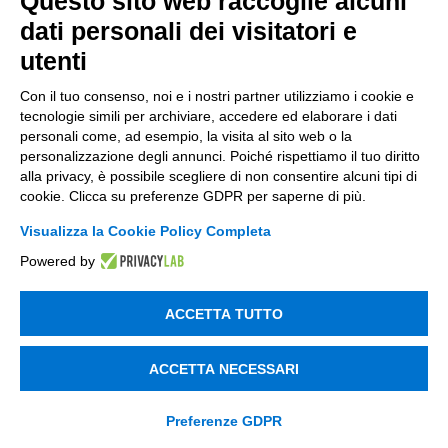
Questo sito web raccoglie alcuni
dati personali dei visitatori e
utenti
Con il tuo consenso, noi e i nostri partner utilizziamo i cookie e
tecnologie simili per archiviare, accedere ed elaborare i dati
CONTATTACI
personali come, ad esempio, la visita al sito web o la
personalizzazione degli annunci. Poiché rispettiamo il tuo diritto
alla privacy, è possibile scegliere di non consentire alcuni tipi di
cookie. Clicca su preferenze GDPR per saperne di più.
Incentivi e Bandi
Visualizza la Cookie Policy Completa
Powered by
Incentivi per le imprese
Bandi
ACCETTA TUTTO
Fondi Europei
ACCETTA NECESSARI
Consulenza
Preferenze GDPR
ESG