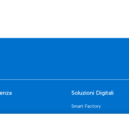
enza
Soluzioni Digitali
Smart Factory
Supply Chain
rcati
Soluzioni Custom