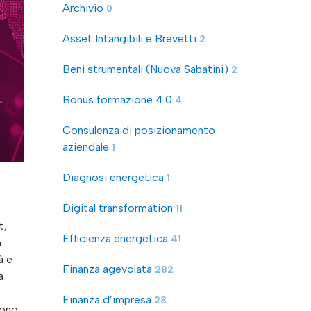
Archivio
0
Asset Intangibili e Brevetti
2
Beni strumentali (Nuova Sabatini)
2
Bonus formazione 4.0
4
Consulenza di posizionamento
aziendale
1
Diagnosi energetica
1
Digital transformation
11
t,
Efficienza energetica
41
a
à e
Finanza agevolata
282
a
Finanza d’impresa
28
sono