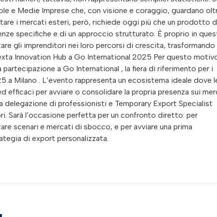
ole e Medie Imprese che, con visione e coraggio, guardano oltr
ontare i mercati esteri, però, richiede oggi più che un prodotto d
enze specifiche e di un approccio strutturato. È proprio in que
re gli imprenditori nei loro percorsi di crescita, trasformando 
Tinexta Innovation Hub a Go International 2025 Per questo motiv
 partecipazione a Go International , la fiera di riferimento per i
 2025 a Milano . L’evento rappresenta un ecosistema ideale dove l
d efficaci per avviare o consolidare la propria presenza sui mer
na delegazione di professionisti e Temporary Export Specialist
i. Sarà l’occasione perfetta per un confronto diretto: per
are scenari e mercati di sbocco, e per avviare una prima
rategia di export personalizzata.