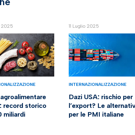
che
e 2025
11 Luglio 2025
IONALIZZAZIONE
INTERNAZIONALIZZAZIONE
 agroalimentare
Dazi USA: rischio per
o: record storico
l’export? Le alternati
0 miliardi
per le PMI italiane