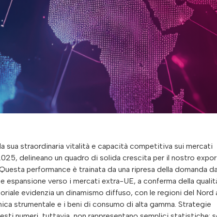
a sua straordinaria vitalità e capacità competitiva sui mercati
 2025, delineano un quadro di solida crescita per il nostro expor
 Questa performance è trainata da una ripresa della domanda d
te espansione verso i mercati extra-UE, a conferma della qualit
rritoriale evidenzia un dinamismo diffuso, con le regioni del Nord 
nica strumentale e i beni di consumo di alta gamma. Strategie
uesti numeri, tuttavia, non rappresentano semplici statistiche: 