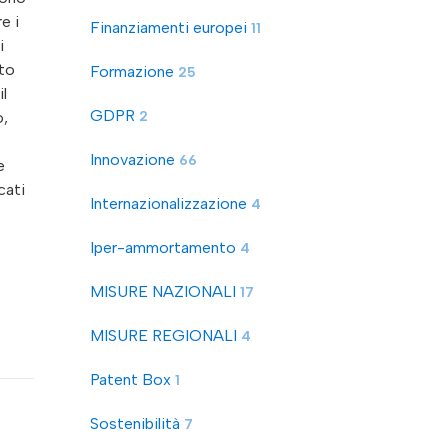
e i
Finanziamenti europei
11
i
sto
Formazione
25
il
GDPR
2
o,
Innovazione
66
e
cati
Internazionalizzazione
4
Iper-ammortamento
4
MISURE NAZIONALI
17
MISURE REGIONALI
4
Patent Box
1
Sostenibilità
7