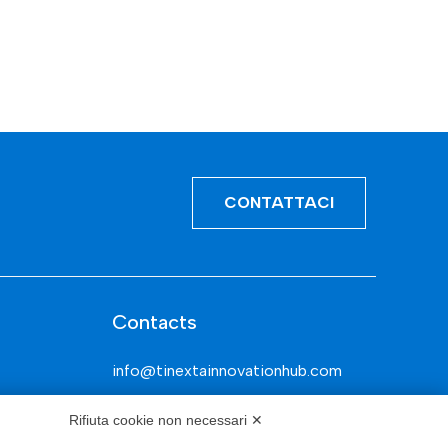
CONTATTACI
Contacts
info@tinextainnovationhub.com
+39 0522 733711
Rifiuta cookie non necessari ✕