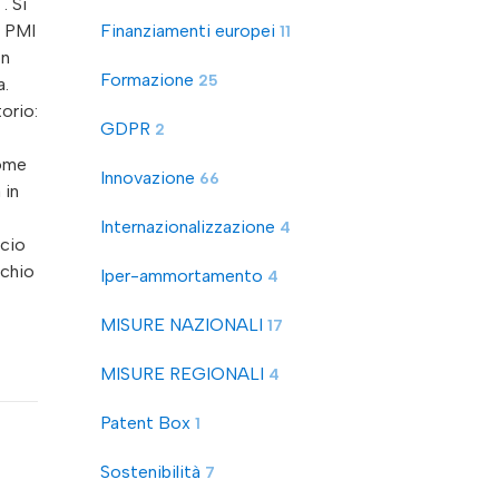
. Si
e PMI
Finanziamenti europei
11
on
Formazione
25
a.
orio:
GDPR
2
come
Innovazione
66
 in
Internazionalizzazione
4
ccio
schio
Iper-ammortamento
4
MISURE NAZIONALI
17
MISURE REGIONALI
4
Patent Box
1
Sostenibilità
7