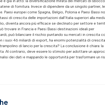
e è già in atto: la diversificazione mirata dei mercati di sbocco 
 catene di fornitura. Invece di dipendere da un singolo partner, l
e. Paesi europei come Spagna, Belgio, Polonia e Paesi Bassi n
si di crescita delle importazioni dall’Italia superiori alla medi
, diventa ancora più efficace se declinato per settore e territ
 trovare in Francia e Paesi Bassi destinazioni ideali per
liardi, può bilanciare il rischio puntando su mercati in crescita 
n i suoi 46 miliardi di export, ha enormi potenzialità di crescita
rampolino di lancio per la crescita? La conclusione è chiara: la
ita. Al contrario, deve essere lo stimolo per adottare un appro
analisi dei dati e mappando le opportunità per trasformare un ri
che