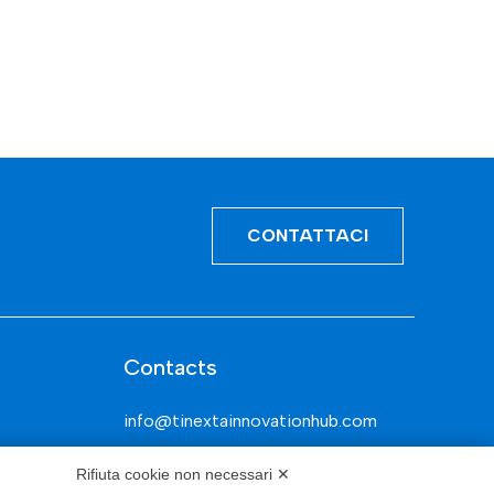
CONTATTACI
Contacts
info@tinextainnovationhub.com
+39 0522 733711
Rifiuta cookie non necessari ✕