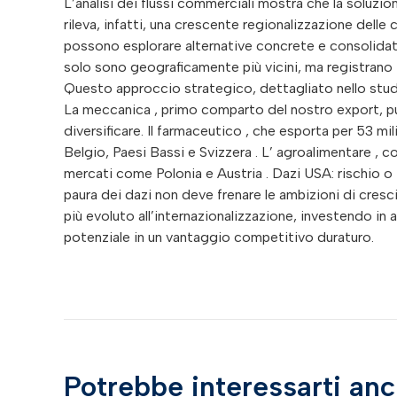
L’analisi dei flussi commerciali mostra che la soluzion
rileva, infatti, una crescente regionalizzazione delle
possono esplorare alternative concrete e consolidat
solo sono geograficamente più vicini, ma registrano tas
Questo approccio strategico, dettagliato nello studio
La meccanica , primo comparto del nostro export, può
diversificare. Il farmaceutico , che esporta per 53 mi
Belgio, Paesi Bassi e Svizzera . L’ agroalimentare , co
mercati come Polonia e Austria . Dazi USA: rischio o t
paura dei dazi non deve frenare le ambizioni di cresc
più evoluto all’internazionalizzazione, investendo in 
potenziale in un vantaggio competitivo duraturo.
Potrebbe interessarti an