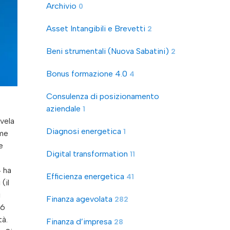
Archivio
0
Asset Intangibili e Brevetti
2
Beni strumentali (Nuova Sabatini)
2
Bonus formazione 4.0
4
Consulenza di posizionamento
aziendale
1
ivela
Diagnosi energetica
1
ome
e
Digital transformation
11
4 ha
Efficienza energetica
41
(il
i
Finanza agevolata
282
46
tà.
Finanza d’impresa
28