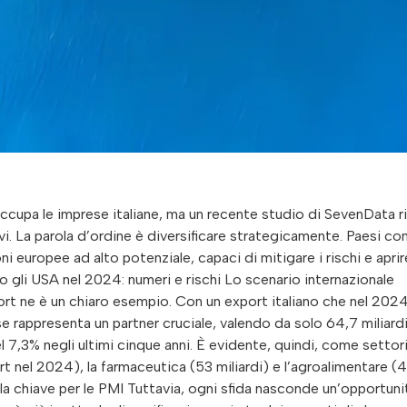
eoccupa le imprese italiane, ma un recente studio di SevenData r
vi. La parola d’ordine è diversificare strategicamente. Paesi c
europee ad alto potenziale, capaci di mitigare i rischi e aprir
rso gli USA nel 2024: numeri e rischi Lo scenario internazionale
port ne è un chiaro esempio. Con un export italiano che nel 202
se rappresenta un partner cruciale, valendo da solo 64,7 miliardi 
 7,3% negli ultimi cinque anni. È evidente, quindi, come settor
t nel 2024), la farmaceutica (53 miliardi) e l’agroalimentare (
rola chiave per le PMI Tuttavia, ogni sfida nasconde un’opportuni