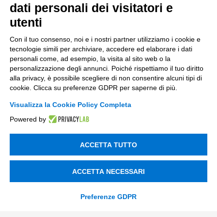
dati personali dei visitatori e
Azienda
*
utenti
Con il tuo consenso, noi e i nostri partner utilizziamo i cookie e
tecnologie simili per archiviare, accedere ed elaborare i dati
Aiutaci a conoscerti meglio con
*
personali come, ad esempio, la visita al sito web o la
personalizzazione degli annunci. Poiché rispettiamo il tuo diritto
alla privacy, è possibile scegliere di non consentire alcuni tipi di
cookie. Clicca su preferenze GDPR per saperne di più.
Messaggio
Visualizza la Cookie Policy Completa
Powered by
ACCETTA TUTTO
privacy
ACCETTA NECESSARI
Ho letto
l'informativa sulla privacy
*
*
Preferenze GDPR
SI