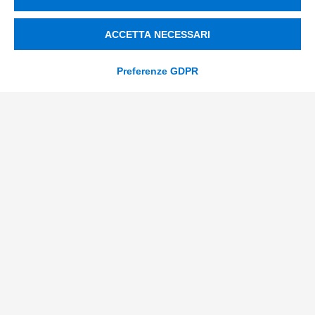
Supply Chain
Soluzioni Custom
ACCETTA NECESSARI
Soluzioni AI
Preferenze GDPR
Compliance
Contacts
info@tinextainnovationhub.com
+39 0522 733711
Sede Legale: Corso Mazzini, 11 42015 Correggio (RE)
Privacy Policy
Società Trasparente