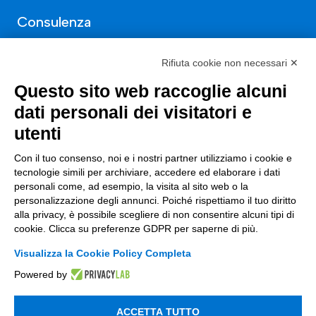
Consulenza
ESG
Rifiuta cookie non necessari ✕
Finanza
Questo sito web raccoglie alcuni
Nuovi Mercati
dati personali dei visitatori e
utenti
Innovazione di prodotto e processo
Digital Marketing
Con il tuo consenso, noi e i nostri partner utilizziamo i cookie e
tecnologie simili per archiviare, accedere ed elaborare i dati
Data & BI
personali come, ad esempio, la visita al sito web o la
personalizzazione degli annunci. Poiché rispettiamo il tuo diritto
Trasformazione Digitale
alla privacy, è possibile scegliere di non consentire alcuni tipi di
cookie. Clicca su preferenze GDPR per saperne di più.
Compliance Normativa Integrata
Visualizza la Cookie Policy Completa
Soluzioni Digitali
Powered by
Smart Factory
ACCETTA TUTTO