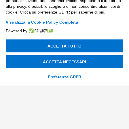
Digital Marketing
personalizzazione degli annunci. Poiché rispettiamo il tuo diritto
alla privacy, è possibile scegliere di non consentire alcuni tipi di
Data & BI
cookie. Clicca su preferenze GDPR per saperne di più.
Trasformazione Digitale
Visualizza la Cookie Policy Completa
Powered by
Compliance Normativa Integrata
Soluzioni Digitali
ACCETTA TUTTO
Smart Factory
ACCETTA NECESSARI
Supply Chain
Preferenze GDPR
Soluzioni Custom
Soluzioni AI
Compliance
Contacts
info@tinextainnovationhub.com