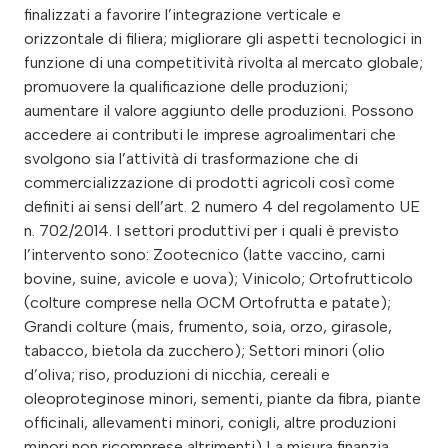
finalizzati a favorire l’integrazione verticale e
orizzontale di filiera; migliorare gli aspetti tecnologici in
funzione di una competitività rivolta al mercato globale;
promuovere la qualificazione delle produzioni;
aumentare il valore aggiunto delle produzioni. Possono
accedere ai contributi le imprese agroalimentari che
svolgono sia l’attività di trasformazione che di
commercializzazione di prodotti agricoli così come
definiti ai sensi dell’art. 2 numero 4 del regolamento UE
n. 702/2014. I settori produttivi per i quali è previsto
l’intervento sono: Zootecnico (latte vaccino, carni
bovine, suine, avicole e uova); Vinicolo; Ortofrutticolo
(colture comprese nella OCM Ortofrutta e patate);
Grandi colture (mais, frumento, soia, orzo, girasole,
tabacco, bietola da zucchero); Settori minori (olio
d’oliva; riso, produzioni di nicchia, cereali e
oleoproteginose minori, sementi, piante da fibra, piante
officinali, allevamenti minori, conigli, altre produzioni
minori non ricomprese altrimenti) La misura finanzia