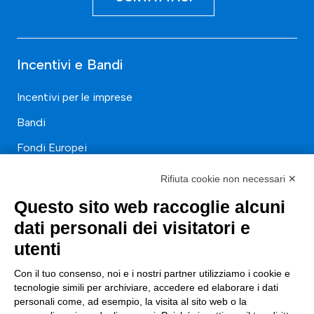
Incentivi e Bandi
Incentivi per le imprese
Bandi
Fondi Europei
Consulenza
Rifiuta cookie non necessari ✕
Questo sito web raccoglie alcuni
ESG
dati personali dei visitatori e
Finanza
utenti
Nuovi Mercati
Con il tuo consenso, noi e i nostri partner utilizziamo i cookie e
tecnologie simili per archiviare, accedere ed elaborare i dati
Innovazione di prodotto e processo
personali come, ad esempio, la visita al sito web o la