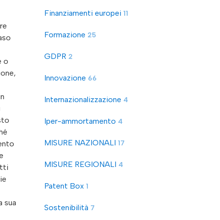
Finanziamenti europei
11
re
Formazione
25
caso
GDPR
2
e o
ione,
Innovazione
66
un
Internazionalizzazione
4
i
sto
Iper-ammortamento
4
ché
MISURE NAZIONALI
17
ento
ne
MISURE REGIONALI
4
tti
ie
Patent Box
1
a sua
Sostenibilità
7