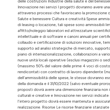
delle costruzioni Industrie della salute e del beness
Innovazione nei servizi I progetti dovranno avere un
attraverso processi che favoriscano la promozione di
Salute e benessere Cultura e creatività Spese ammissi
di leasing o locazione, tali spese sono ammissibili li
affitto/noleggio laboratori ed attrezzature scientifich
intellettuale e di software e canoni annuali per certi
collaudo e certificazione di soluzioni innovative, t
supporto ad analisi strategiche di mercato, supporto a
piano di internazionalizzazione, collaborazioni a vario
nuove unità locali operative (esclusi magazzini o s
(massimo 50% del valore delle prime 4 voci di costo
rendicontati con contratto di lavoro dipendente (ma
dell’ammissibilità delle spese, le stesse dovranno ess
della domanda e il 31/10/2022 (salvo eventuale proro
proposti dovrà avere una dimensione finanziaria non i
culturali e creative e Innovazione nei servizi indica
l’intero progetto dovrà essere mantenuta e assicurat
realizzazione. Risorse Le risorse finanziarie stanziat