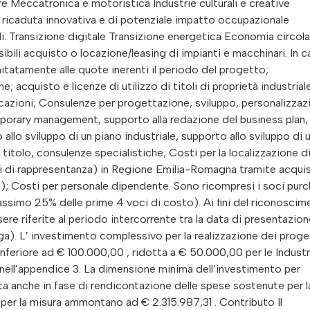
ere Meccatronica e motoristica Industrie culturali e creative
a ricaduta innovativa e di potenziale impatto occupazionale
: Transizione digitale Transizione energetica Economia circola
bili acquisto o locazione/leasing di impianti e macchinari. In 
mitatamente alle quote inerenti il periodo del progetto;
e; acquisto e licenze di utilizzo di titoli di proprietà industrial
ficazioni; Consulenze per progettazione, sviluppo, personalizzaz
emporary management, supporto alla redazione del business plan,
llo sviluppo di un piano industriale, supporto allo sviluppo di 
 titolo, consulenze specialistiche; Costi per la localizzazione d
edi di rappresentanza) in Regione Emilia-Romagna tramite acqui
); Costi per personale dipendente. Sono ricompresi i soci pur
ssimo 25% delle prime 4 voci di costo). Ai fini del riconoscim
ere riferite al periodo intercorrente tra la data di presentazio
ga). L’ investimento complessivo per la realizzazione dei proge
nferiore ad € 100.000,00 , ridotta a € 50.000,00 per le Industr
te nell’appendice 3. La dimensione minima dell’investimento per
a anche in fase di rendicontazione delle spese sostenute per l
e per la misura ammontano ad € 2.315.987,31 . Contributo Il