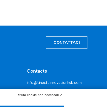
CONTATTACI
Contacts
info@tinextainnovationhub.com
+39 0522 733711
Rifiuta cookie non necessari ✕
Sede Legale: Corso Mazzini, 11 42015