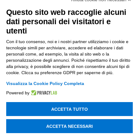
Questo sito web raccoglie alcuni
Incentivi per le imprese
dati personali dei visitatori e
Bandi
utenti
Fondi Europei
Con il tuo consenso, noi e i nostri partner utilizziamo i cookie e
Consulenza
tecnologie simili per archiviare, accedere ed elaborare i dati
personali come, ad esempio, la visita al sito web o la
personalizzazione degli annunci. Poiché rispettiamo il tuo diritto
ESG
alla privacy, è possibile scegliere di non consentire alcuni tipi di
cookie. Clicca su preferenze GDPR per saperne di più.
Finanza
Visualizza la Cookie Policy Completa
Nuovi Mercati
Powered by
Innovazione di prodotto e processo
Digital Marketing
ACCETTA TUTTO
Data & BI
ACCETTA NECESSARI
Trasformazione Digitale