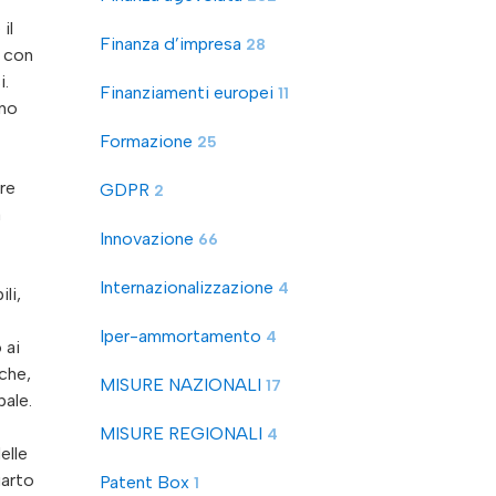
il
Finanza d’impresa
28
, con
i.
Finanziamenti europei
11
ono
Formazione
25
re
GDPR
2
à
Innovazione
66
Internazionalizzazione
4
li,
Iper-ammortamento
4
 ai
iche,
MISURE NAZIONALI
17
pale.
MISURE REGIONALI
4
elle
uarto
Patent Box
1