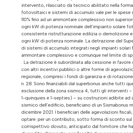
intervento, rilasciato da tecnico abilitato nella form
fotovoltaici e sistemi di accumulo vale per le spese 
110% fino ad un ammontare complessivo non superior
ogni kW di potenza nominale dell’impianto solare fot
consistente ristrutturazione edilizia o demolizione e
ogni kW di potenza nominale. La detrazione del Sup
di sistemi di accumulo integrati negli impianti solari 
ammontare complessivo e comunque nel limite di spe
. La detrazione è subordinata alla cessione in favor
con altri incentivi pubblici o altre forme di agevolaz
regionale, compresi i fondi di garanzia e di rotazione 
n. 28. Sono finanziabili dal superbonus anche tutti que
esclusione della zona sismica 4, tutti gli interventi – p
1-quinquies e 1-septies) – su costruzioni adibite ad 
sismico dell’edificio, beneficiano di un Sismabonus ma
dicembre 2021. I beneficiari delle agevolazioni fiscal
optare: per un contributo, sotto forma di sconto sul
corrispettivo dovuto, anticipato dal fornitore che h