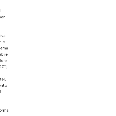
l
per
iva
o e
stema
abile
le e
2011,
ter,
mento
1
forma