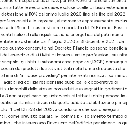
estendere il superbonus al 110% per interventi di efficientamento
solari a tutte le seconde case, escluse quelle di lusso estendere 
la detrazione al 110% dal primo luglio 2020 fino alla fine del 2022
 professionisti e le imprese , al momento espressamente esclus
sura del Superbonus così come riportata del Dl Rilancio. Poss
venti finalizzati alla riqualificazione energetica del patrimonio
mentate e sostenute dal 1° luglio 2020 al 31 dicembre 2021 , da
econdo quanto contenuto nel Decreto Rilancio possono beneficia
i dell’esercizio di attività di impresa, arti e professioni, su unit
ne principale; gli Istituti autonomi case popolari (IACP) comunque
ociali dei predetti Istituti, istituiti nella forma di società che
ateria di “in house providing” per interventi realizzati su immobi
 adibiti ad edilizia residenziale pubblica; le cooperative di
zati su immobili dalle stesse posseduti e assegnati in godimento
a 3 non si applicano agli interventi effettuati dalle persone fis
u edifici unifamiliari diversi da quello adibito ad abitazione princi
ticolo 14 del Dl n.63 del 2013, a condizione che siano eseguiti
 , come previsto dall’art.119, comma I: • isolamento termico d
rmico , che interessano l’involucro dell’edificio per almeno un q