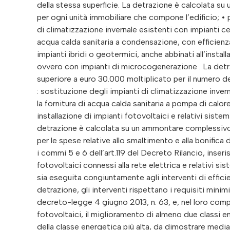
della stessa superficie. La detrazione è calcolata 
per ogni unità immobiliare che compone l’edificio; • p
di climatizzazione invernale esistenti con impianti cen
acqua calda sanitaria a condensazione, con efficienza 
impianti ibridi o geotermici, anche abbinati all’install
ovvero con impianti di microcogenerazione . La det
superiore a euro 30.000 moltiplicato per il numero del
: sostituzione degli impianti di climatizzazione inver
la fornitura di acqua calda sanitaria a pompa di calore ,
installazione di impianti fotovoltaici e relativi sist
detrazione è calcolata su un ammontare complessivo
per le spese relative allo smaltimento e alla bonifica
i commi 5 e 6 dell’art.119 del Decreto Rilancio, inseris
fotovoltaici connessi alla rete elettrica e relativi si
sia eseguita congiuntamente agli interventi di effici
detrazione, gli interventi rispettano i requisiti minim
decreto-legge 4 giugno 2013, n. 63, e, nel loro com
fotovoltaici, il miglioramento di almeno due classi e
della classe energetica più alta, da dimostrare media