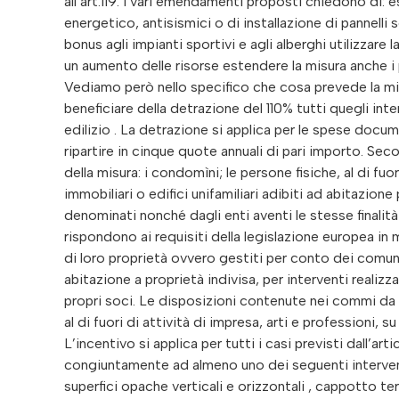
all’art.119. I vari emendamenti proposti chiedono di: 
energetico, antisismici o di installazione di pannelli 
bonus agli impianti sportivi e agli alberghi utilizzare 
un aumento delle risorse estendere la misura anche i
Vediamo però nello specifico che cosa prevede la mi
beneficiare della detrazione del 110% tutti quegli inter
edilizio . La detrazione si applica per le spese docu
ripartire in cinque quote annuali di pari importo. S
della misura: i condomìni; le persone fisiche, al di fuor
immobiliari o edifici unifamiliari adibiti ad abitazio
denominati nonché dagli enti aventi le stesse finalità s
rispondono ai requisiti della legislazione europea in m
di loro proprietà ovvero gestiti per conto dei comuni,
abitazione a proprietà indivisa, per interventi realiz
propri soci. Le disposizioni contenute nei commi da l 
al di fuori di attività di impresa, arti e professioni, s
L’incentivo si applica per tutti i casi previsti dall’ar
congiuntamente ad almeno uno dei seguenti interventi
superfici opache verticali e orizzontali , cappotto te