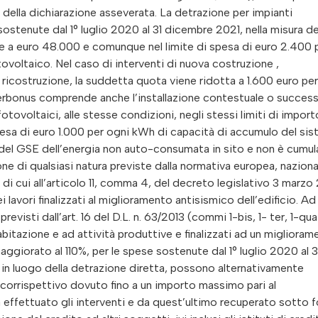
a della dichiarazione asseverata. La detrazione per impianti
sostenute dal 1° luglio 2020 al 31 dicembre 2021, nella misura de
e a euro 48.000 e comunque nel limite di spesa di euro 2.400 
ovoltaico. Nel caso di interventi di nuova costruzione ,
 ricostruzione, la suddetta quota viene ridotta a 1.600 euro per
erbonus comprende anche l’installazione contestuale o success
fotovoltaici, alle stesse condizioni, negli stessi limiti di import
sa di euro 1.000 per ogni kWh di capacità di accumulo del si
e del GSE dell’energia non auto-consumata in sito e non è cumul
ione di qualsiasi natura previste dalla normativa europea, naziona
di cui all’articolo 11, comma 4, del decreto legislativo 3 marzo 
i lavori finalizzati al miglioramento antisismico dell’edificio. Ad
revisti dall’art. 16 del D.L. n. 63/2013 (commi 1-bis, 1- ter, 1-qua
abitazione e ad attività produttive e finalizzati ad un migliora
ggiorato al 110%, per le spese sostenute dal 1° luglio 2020 al 3
i, in luogo della detrazione diretta, possono alternativamente
 corrispettivo dovuto fino a un importo massimo pari al
a effettuato gli interventi e da quest’ultimo recuperato sotto 