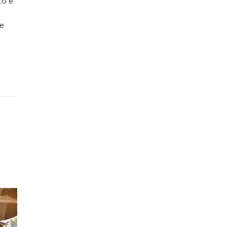
to e
ve