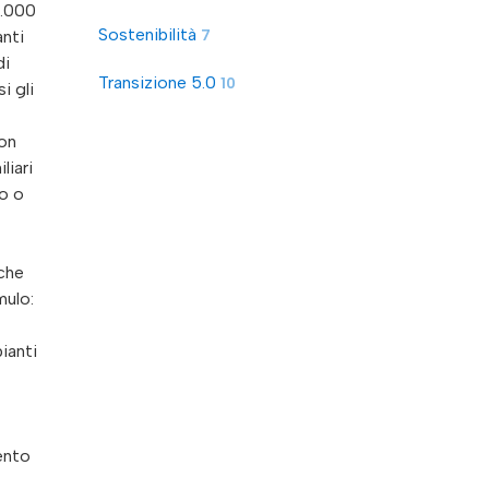
0.000
Sostenibilità
anti
7
di
Transizione 5.0
10
i gli
non
liari
to o
che
mulo:
pianti
mento