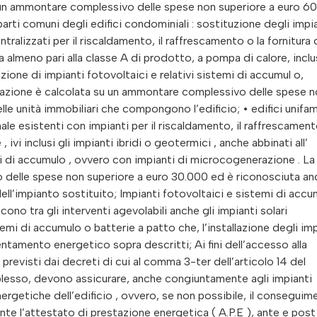
su un ammontare complessivo delle spese non superiore a euro 6
arti comuni degli edifici condominiali : sostituzione degli impi
tralizzati per il riscaldamento, il raffrescamento o la fornitura 
almeno pari alla classe A di prodotto, a pompa di calore, inclus
azione di impianti fotovoltaici e relativi sistemi di accumul o,
razione è calcolata su un ammontare complessivo delle spese 
le unità immobiliari che compongono l’edificio; • edifici unifami
nale esistenti con impianti per il riscaldamento, il raffrescamen
 ivi inclusi gli impianti ibridi o geotermici , anche abbinati all’
emi di accumulo , ovvero con impianti di microcogenerazione . La
 delle spese non superiore a euro 30.000 ed è riconosciuta an
 dell’impianto sostituito; Impianti fotovoltaici e sistemi di accu
cono tra gli interventi agevolabili anche gli impianti solari
stemi di accumulo o batterie a patto che, l’installazione degli im
entamento energetico sopra descritti; Ai fini dell’accesso alla
i previsti dai decreti di cui al comma 3-ter dell’articolo 14 del
plesso, devono assicurare, anche congiuntamente agli impianti
nergetiche dell’edificio , ovvero, se non possibile, il consegui
nte l’attestato di prestazione energetica ( A.P.E ), ante e post