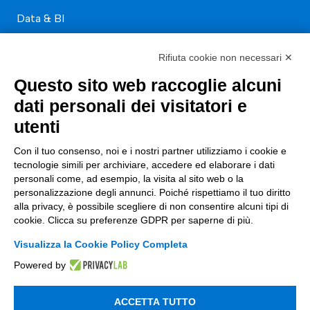
Data & BI
Trasformazione Digitale
Rifiuta cookie non necessari ✕
Compliance Normativa Integrata
Questo sito web raccoglie alcuni
Soluzioni Digitali
dati personali dei visitatori e
utenti
Smart Factory
Con il tuo consenso, noi e i nostri partner utilizziamo i cookie e
Supply Chain
tecnologie simili per archiviare, accedere ed elaborare i dati
personali come, ad esempio, la visita al sito web o la
Soluzioni Custom
personalizzazione degli annunci. Poiché rispettiamo il tuo diritto
alla privacy, è possibile scegliere di non consentire alcuni tipi di
Soluzioni AI
cookie. Clicca su preferenze GDPR per saperne di più.
Compliance
Visualizza la Cookie Policy Completa
Contacts
Powered by
info@tinextainnovationhub.com
ACCETTA TUTTO