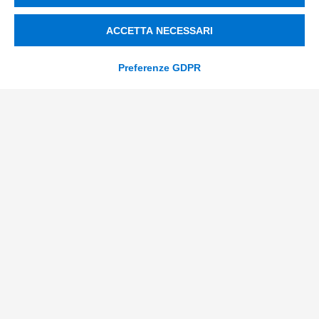
+39 0522 733711
ACCETTA NECESSARI
Sede Legale: Corso Mazzini, 11 42015 Correggio (RE)
Preferenze GDPR
Privacy Policy
Società Trasparente
© 2026 Tinexta Innovation Hub S.p.A
Società soggetta alla Direzione e Coordinamento di
Tinexta S.p.A.
P.IVA/C.F 02182620357 |
REA nr. 258772 | Capitale
Sociale € 82.628,15.