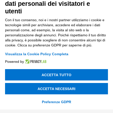
Consulenza
dati personali dei visitatori e
utenti
ESG
Con il tuo consenso, noi e i nostri partner utilizziamo i cookie e
Finanza
tecnologie simili per archiviare, accedere ed elaborare i dati
personali come, ad esempio, la visita al sito web o la
Nuovi Mercati
personalizzazione degli annunci. Poiché rispettiamo il tuo diritto
Innovazione di prodotto e processo
alla privacy, è possibile scegliere di non consentire alcuni tipi di
cookie. Clicca su preferenze GDPR per saperne di più.
Digital Marketing
Visualizza la Cookie Policy Completa
Data & BI
Powered by
Trasformazione Digitale
ACCETTA TUTTO
Compliance Normativa Integrata
Soluzioni Digitali
ACCETTA NECESSARI
Smart Factory
Preferenze GDPR
Supply Chain