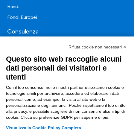
Bandi
Fondi Europei
Consulenza
ESG
Rifiuta cookie non necessari ✕
Finanza
Questo sito web raccoglie alcuni
dati personali dei visitatori e
Nuovi Mercati
utenti
Innovazione di prodotto e processo
Con il tuo consenso, noi e i nostri partner utilizziamo i cookie e
Digital Marketing
tecnologie simili per archiviare, accedere ed elaborare i dati
Data & BI
personali come, ad esempio, la visita al sito web o la
personalizzazione degli annunci. Poiché rispettiamo il tuo diritto
Trasformazione Digitale
alla privacy, è possibile scegliere di non consentire alcuni tipi di
cookie. Clicca su preferenze GDPR per saperne di più.
Compliance Normativa Integrata
Visualizza la Cookie Policy Completa