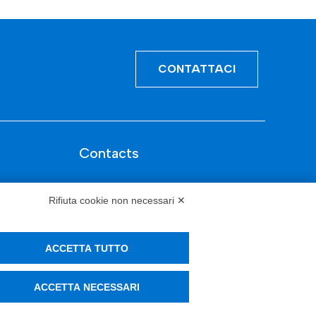
CONTATTACI
Contacts
info@tinextainnovationhub.com
Rifiuta cookie non necessari ✕
+39 0522 733711
Sede Legale: Corso Mazzini, 11 42015
ACCETTA TUTTO
Correggio (RE)
ACCETTA NECESSARI