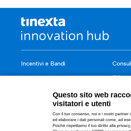
Incentivi e Bandi
Consul
Incentivi per le imprese
ESG
Bandi
Finanza
Questo sito web raccog
Fondi Europei
Nuovi Me
visitatori e utenti
Innovazi
Con il tuo consenso, noi e i nostri partner 
Digital 
ed elaborare i dati personali come, ad esem
Poiché rispettiamo il tuo diritto alla privacy
Data & B