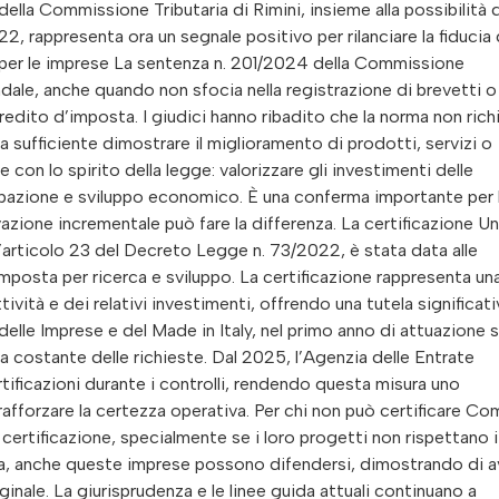
lla Commissione Tributaria di Rimini, insieme alla possibilità d
22, rappresenta ora un segnale positivo per rilanciare la fiducia 
 per le imprese La sentenza n. 201/2024 della Commissione
endale, anche quando non sfocia nella registrazione di brevetti o
redito d’imposta. I giudici hanno ribadito che la norma non ric
a sufficiente dimostrare il miglioramento di prodotti, servizi o
con lo spirito della legge: valorizzare gli investimenti delle
pazione e sviluppo economico. È una conferma importante per 
azione incrementale può fare la differenza. La certificazione U
l’articolo 23 del Decreto Legge n. 73/2022, è stata data alle
d’imposta per ricerca e sviluppo. La certificazione rappresenta un
tività e dei relativi investimenti, offrendo una tutela significati
 delle Imprese e del Made in Italy, nel primo anno di attuazione
ta costante delle richieste. Dal 2025, l’Agenzia delle Entrate
rtificazioni durante i controlli, rendendo questa misura uno
 rafforzare la certezza operativa. Per chi non può certificare C
certificazione, specialmente se i loro progetti non rispettano i
via, anche queste imprese possono difendersi, dimostrando di a
ginale. La giurisprudenza e le linee guida attuali continuano a