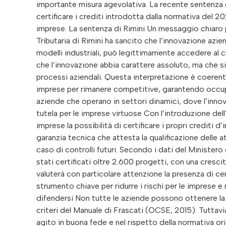
importante misura agevolativa. La recente sentenza de
certificare i crediti introdotta dalla normativa del 20
imprese. La sentenza di Rimini Un messaggio chiaro
Tributaria di Rimini ha sancito che l’innovazione azi
modelli industriali, può legittimamente accedere al c
che l’innovazione abbia carattere assoluto, ma che si
processi aziendali. Questa interpretazione è coerente 
imprese per rimanere competitive, garantendo occu
aziende che operano in settori dinamici, dove l’innov
tutela per le imprese virtuose Con l’introduzione del
imprese la possibilità di certificare i propri crediti 
garanzia tecnica che attesta la qualificazione delle at
caso di controlli futuri. Secondo i dati del Ministero
stati certificati oltre 2.600 progetti, con una cresci
valuterà con particolare attenzione la presenza di ce
strumento chiave per ridurre i rischi per le imprese e
difendersi Non tutte le aziende possono ottenere la 
criteri del Manuale di Frascati (OCSE, 2015). Tutta
agito in buona fede e nel rispetto della normativa ori