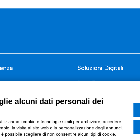
enza
Soluzioni Digitali
Smart Factory
Supply Chain
lie alcuni dati personali dei
rcati
Soluzioni Custom
one di prodotto e processo
Soluzioni AI
utilizziamo i cookie e tecnologie simili per archiviare, accedere
Marketing
Compliance
pio, la visita al sito web o la personalizzazione degli annunci.
, è possibile scegliere di non consentire alcuni tipi di cookie.
I