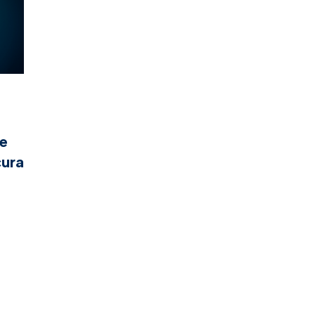
ge
cura