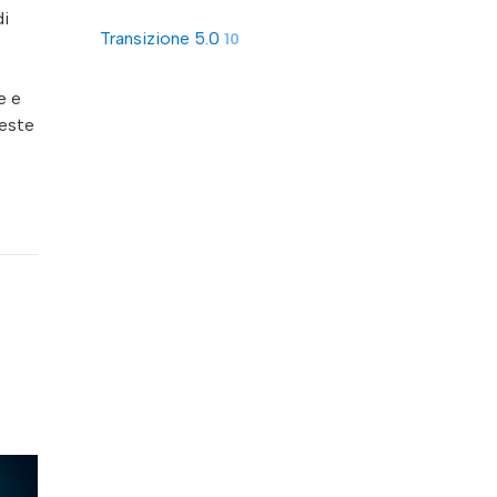
di
Transizione 5.0
10
e e
ueste