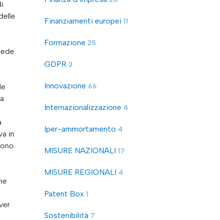
i
delle
Finanziamenti europei
11
Formazione
25
hiede
GDPR
2
Innovazione
le
66
na
Internazionalizzazione
4
a
Iper-ammortamento
4
va in
 sono
MISURE NAZIONALI
17
MISURE REGIONALI
4
ome
Patent Box
1
ver
Sostenibilità
7