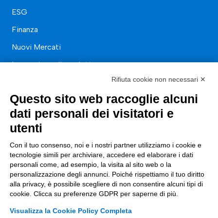
ESG
Finanza
Nuovi Mercati
Innovazione di prodotto e processo
Rifiuta cookie non necessari ✕
Digital Marketing
Questo sito web raccoglie alcuni
Data & BI
dati personali dei visitatori e
Trasformazione Digitale
utenti
Compliance Normativa Integrata
Con il tuo consenso, noi e i nostri partner utilizziamo i cookie e
tecnologie simili per archiviare, accedere ed elaborare i dati
Soluzioni Digitali
personali come, ad esempio, la visita al sito web o la
personalizzazione degli annunci. Poiché rispettiamo il tuo diritto
Smart Factory
alla privacy, è possibile scegliere di non consentire alcuni tipi di
cookie. Clicca su preferenze GDPR per saperne di più.
Supply Chain
Visualizza la Cookie Policy Completa
Soluzioni Custom