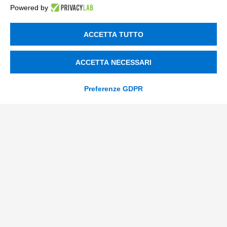
Powered by
Soluzioni AI
Compliance
ACCETTA TUTTO
Contacts
ACCETTA NECESSARI
info@tinextainnovationhub.com
Preferenze GDPR
+39 0522 733711
Sede Legale: Corso Mazzini, 11 42015 Correggio (RE)
Privacy Policy
Società Trasparente
© 2026 Tinexta Innovation Hub S.p.A