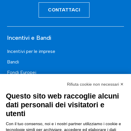
CONTATTACI
Incentivi e Bandi
Incentivi per le imprese
Bandi
Fondi Europei
Rifiuta cookie non necessari ✕
Consulenza
Questo sito web raccoglie alcuni
ESG
dati personali dei visitatori e
Finanza
utenti
Nuovi Mercati
Con il tuo consenso, noi e i nostri partner utilizziamo i cookie e
tecnologie simili per archiviare, accedere ed elaborare i dati