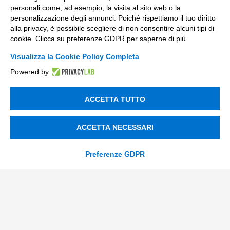
Innovazione di prodotto e processo
personali come, ad esempio, la visita al sito web o la
personalizzazione degli annunci. Poiché rispettiamo il tuo diritto
Digital Marketing
alla privacy, è possibile scegliere di non consentire alcuni tipi di
Data & BI
cookie. Clicca su preferenze GDPR per saperne di più.
Trasformazione Digitale
Visualizza la Cookie Policy Completa
Powered by
Compliance Normativa Integrata
Soluzioni Digitali
ACCETTA TUTTO
Smart Factory
ACCETTA NECESSARI
Supply Chain
Preferenze GDPR
Soluzioni Custom
Soluzioni AI
Compliance
Contacts