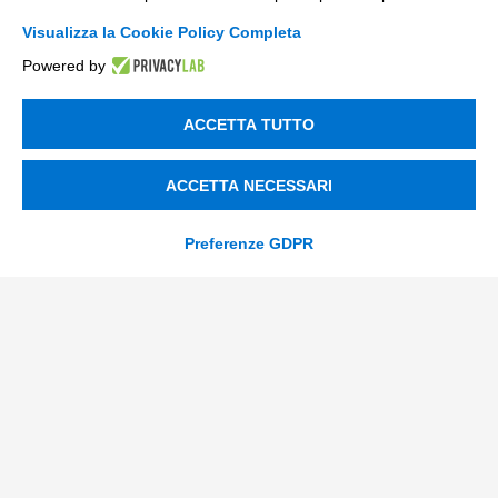
Nuovi Mercati
Visualizza la Cookie Policy Completa
Innovazione di prodotto e processo
Powered by
Digital Marketing
ACCETTA TUTTO
Data & BI
Trasformazione Digitale
ACCETTA NECESSARI
Compliance Normativa Integrata
Preferenze GDPR
Soluzioni Digitali
Smart Factory
Supply Chain
Soluzioni Custom
Soluzioni AI
Compliance