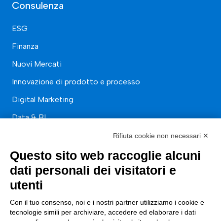
Consulenza
ESG
Finanza
Nuovi Mercati
Innovazione di prodotto e processo
Digital Marketing
Data & BI
Trasformazione Digitale
Rifiuta cookie non necessari ✕
Compliance Normativa Integrata
Questo sito web raccoglie alcuni
dati personali dei visitatori e
Soluzioni Digitali
utenti
Smart Factory
Con il tuo consenso, noi e i nostri partner utilizziamo i cookie e
tecnologie simili per archiviare, accedere ed elaborare i dati
Supply Chain