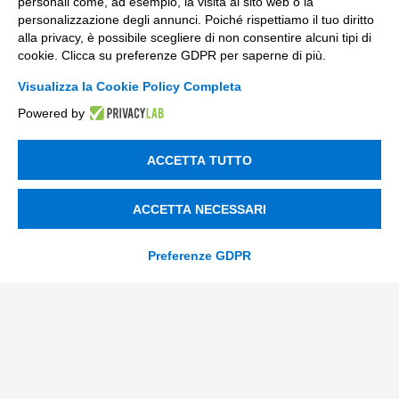
personali come, ad esempio, la visita al sito web o la
personalizzazione degli annunci. Poiché rispettiamo il tuo diritto
Soluzioni Custom
alla privacy, è possibile scegliere di non consentire alcuni tipi di
Soluzioni AI
cookie. Clicca su preferenze GDPR per saperne di più.
Visualizza la Cookie Policy Completa
Compliance
Powered by
Contacts
ACCETTA TUTTO
info@tinextainnovationhub.com
+39 0522 733711
ACCETTA NECESSARI
Sede Legale: Corso Mazzini, 11 42015 Correggio (RE)
Preferenze GDPR
Privacy Policy
Società Trasparente