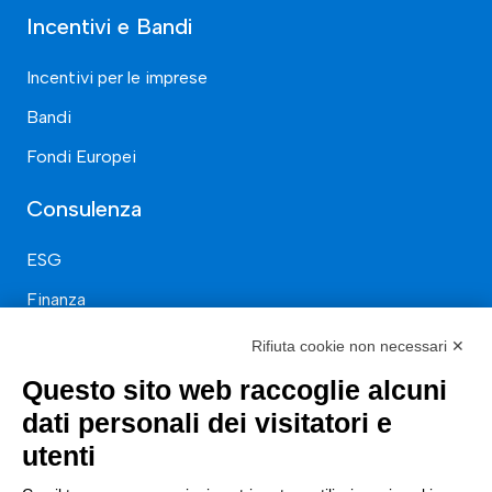
Incentivi e Bandi
Incentivi per le imprese
Bandi
Fondi Europei
Consulenza
ESG
Finanza
Nuovi Mercati
Rifiuta cookie non necessari ✕
Innovazione di prodotto e processo
Questo sito web raccoglie alcuni
Digital Marketing
dati personali dei visitatori e
utenti
Data & BI