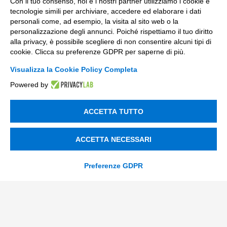
Con il tuo consenso, noi e i nostri partner utilizziamo i cookie e
Trasformazione Digitale
tecnologie simili per archiviare, accedere ed elaborare i dati
Compliance Normativa Integrata
personali come, ad esempio, la visita al sito web o la
personalizzazione degli annunci. Poiché rispettiamo il tuo diritto
alla privacy, è possibile scegliere di non consentire alcuni tipi di
Soluzioni Digitali
cookie. Clicca su preferenze GDPR per saperne di più.
Smart Factory
Visualizza la Cookie Policy Completa
Powered by
Supply Chain
Soluzioni Custom
ACCETTA TUTTO
Soluzioni AI
ACCETTA NECESSARI
Compliance
Contacts
Preferenze GDPR
info@tinextainnovationhub.com
+39 0522 733711