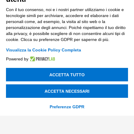
Digital Marketing
Con il tuo consenso, noi e i nostri partner utilizziamo i cookie e
Data & BI
tecnologie simili per archiviare, accedere ed elaborare i dati
personali come, ad esempio, la visita al sito web o la
Trasformazione Digitale
personalizzazione degli annunci. Poiché rispettiamo il tuo diritto
alla privacy, è possibile scegliere di non consentire alcuni tipi di
Compliance Normativa Integrata
cookie. Clicca su preferenze GDPR per saperne di più.
Soluzioni Digitali
Visualizza la Cookie Policy Completa
Powered by
Smart Factory
Supply Chain
ACCETTA TUTTO
Soluzioni Custom
ACCETTA NECESSARI
Soluzioni AI
Compliance
Preferenze GDPR
Contacts