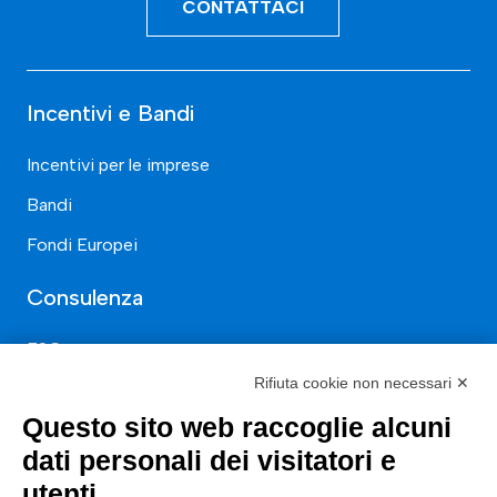
CONTATTACI
Incentivi e Bandi
Incentivi per le imprese
Bandi
Fondi Europei
Consulenza
ESG
Rifiuta cookie non necessari ✕
Finanza
Questo sito web raccoglie alcuni
Nuovi Mercati
dati personali dei visitatori e
Innovazione di prodotto e processo
utenti