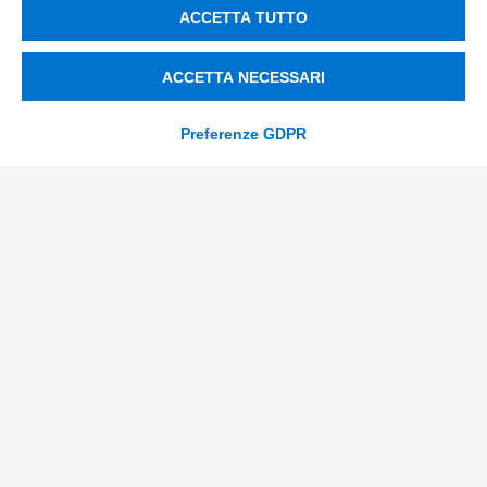
ACCETTA TUTTO
Smart Factory
ACCETTA NECESSARI
Supply Chain
Soluzioni Custom
Preferenze GDPR
Soluzioni AI
Compliance
Contacts
info@tinextainnovationhub.com
+39 0522 733711
Sede Legale: Corso Mazzini, 11 42015 Correggio (RE)
Privacy Policy