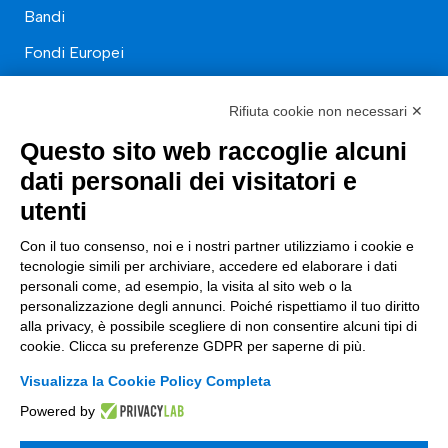
Bandi
Fondi Europei
Consulenza
Rifiuta cookie non necessari ✕
ESG
Questo sito web raccoglie alcuni
dati personali dei visitatori e
Finanza
utenti
Nuovi Mercati
Con il tuo consenso, noi e i nostri partner utilizziamo i cookie e
Innovazione di prodotto e processo
tecnologie simili per archiviare, accedere ed elaborare i dati
personali come, ad esempio, la visita al sito web o la
Digital Marketing
personalizzazione degli annunci. Poiché rispettiamo il tuo diritto
Data & BI
alla privacy, è possibile scegliere di non consentire alcuni tipi di
cookie. Clicca su preferenze GDPR per saperne di più.
Trasformazione Digitale
Visualizza la Cookie Policy Completa
Compliance Normativa Integrata
Powered by
Soluzioni Digitali