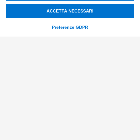
ACCETTA NECESSARI
CONTATTACI
Preferenze GDPR
Incentivi e Bandi
Incentivi per le imprese
Bandi
Fondi Europei
Consulenza
ESG
Finanza
Nuovi Mercati