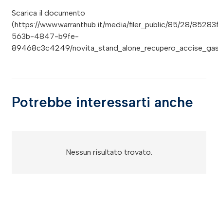
Scarica il documento
(https://www.warranthub.it/media/filer_public/85/28/85283
563b-4847-b9fe-
89468c3c4249/novita_stand_alone_recupero_accise_gasol
Potrebbe interessarti anche
Nessun risultato trovato.