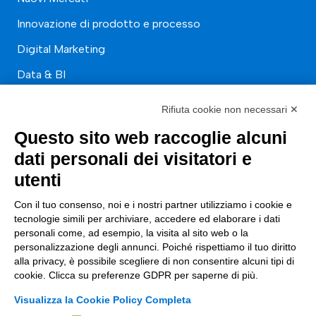
Innovazione di prodotto e processo
Digital Marketing
Data & BI
Trasformazione Digitale
Rifiuta cookie non necessari ✕
Compliance Normativa Integrata
Questo sito web raccoglie alcuni
dati personali dei visitatori e
Soluzioni Digitali
utenti
Smart Factory
Con il tuo consenso, noi e i nostri partner utilizziamo i cookie e
Supply Chain
tecnologie simili per archiviare, accedere ed elaborare i dati
personali come, ad esempio, la visita al sito web o la
Soluzioni Custom
personalizzazione degli annunci. Poiché rispettiamo il tuo diritto
alla privacy, è possibile scegliere di non consentire alcuni tipi di
Soluzioni AI
cookie. Clicca su preferenze GDPR per saperne di più.
Compliance
Visualizza la Cookie Policy Completa