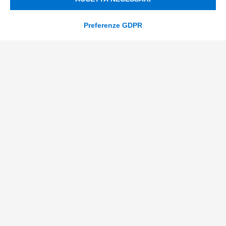
Soluzioni AI
Preferenze GDPR
Compliance
Contacts
info@tinextainnovationhub.com
+39 0522 733711
Sede Legale: Corso Mazzini, 11 42015 Correggio (RE)
Privacy Policy
Società Trasparente
© 2026 Tinexta Innovation Hub S.p.A
Società soggetta alla Direzione e Coordinamento di