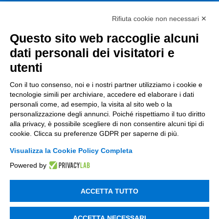
ESG
Rifiuta cookie non necessari ✕
Finanza
Questo sito web raccoglie alcuni
Nuovi Mercati
dati personali dei visitatori e
Innovazione di prodotto e processo
utenti
Digital Marketing
Con il tuo consenso, noi e i nostri partner utilizziamo i cookie e
tecnologie simili per archiviare, accedere ed elaborare i dati
Data & BI
personali come, ad esempio, la visita al sito web o la
personalizzazione degli annunci. Poiché rispettiamo il tuo diritto
Trasformazione Digitale
alla privacy, è possibile scegliere di non consentire alcuni tipi di
Compliance Normativa Integrata
cookie. Clicca su preferenze GDPR per saperne di più.
Visualizza la Cookie Policy Completa
Soluzioni Digitali
Powered by
Smart Factory
ACCETTA TUTTO
Supply Chain
Soluzioni Custom
ACCETTA NECESSARI