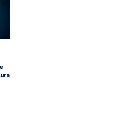
ge
cura