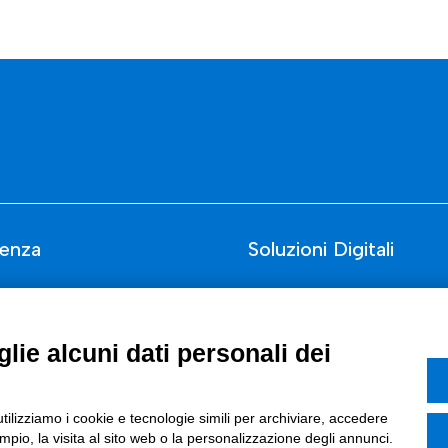
enza
Soluzioni Digitali
Smart Factory
Supply Chain
lie alcuni dati personali dei
rcati
Soluzioni Custom
one di prodotto e processo
Soluzioni AI
utilizziamo i cookie e tecnologie simili per archiviare, accedere
pio, la visita al sito web o la personalizzazione degli annunci.
Marketing
Compliance