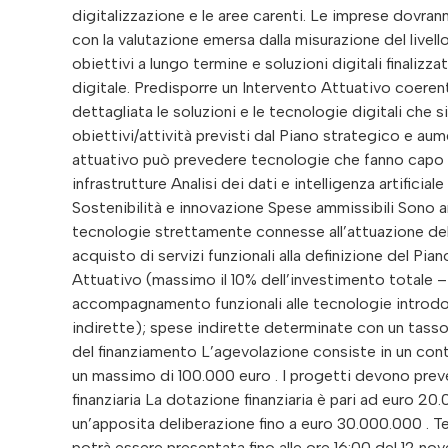
digitalizzazione e le aree carenti. Le imprese dovran
con la valutazione emersa dalla misurazione del livello 
obiettivi a lungo termine e soluzioni digitali finalizza
digitale. Predisporre un Intervento Attuativo coerent
dettagliata le soluzioni e le tecnologie digitali che s
obiettivi/attività previsti dal Piano strategico e aume
attuativo può prevedere tecnologie che fanno capo ad
infrastrutture Analisi dei dati e intelligenza artifici
Sostenibilità e innovazione Spese ammissibili Sono amm
tecnologie strettamente connesse all’attuazione dell’
acquisto di servizi funzionali alla definizione del Pia
Attuativo (massimo il 10% dell’investimento totale – 
accompagnamento funzionali alle tecnologie introdot
indirette); spese indirette determinate con un tasso 
del finanziamento L’agevolazione consiste in un cont
un massimo di 100.000 euro . I progetti devono pre
finanziaria La dotazione finanziaria è pari ad euro
un’apposita deliberazione fino a euro 30.000.000 . 
potrà essere presentata fino alle ore 16:00 del 12 no