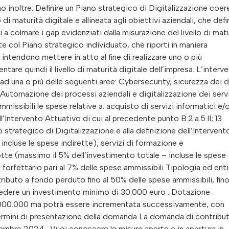
no inoltre: Definire un Piano strategico di Digitalizzazione coe
di maturità digitale e allineata agli obiettivi aziendali, che defi
ti a colmare i gap evidenziati dalla misurazione del livello di mat
e col Piano strategico individuato, che riporti in maniera
i intendono mettere in atto al fine di realizzare uno o più
ntare quindi il livello di maturità digitale dell’impresa. L’interv
 una o più delle seguenti aree: Cybersecurity, sicurezza dei d
ale Automazione dei processi aziendali e digitalizzazione dei serv
issibili le spese relative a: acquisto di servizi informatici e/
Intervento Attuativo di cui al precedente punto B.2.a.5.II; 13
no strategico di Digitalizzazione e alla definizione dell’Intervent
incluse le spese indirette); servizi di formazione e
te (massimo il 5% dell’investimento totale – incluse le spese
forfettario pari al 7% delle spese ammissibili Tipologia ed enti
ributo a fondo perduto fino al 50% delle spese ammissibili, fin
vedere un investimento minimo di 30.000 euro . Dotazione
 20.000.000 ma potrà essere incrementata successivamente, con
Termini di presentazione della domanda La domanda di contribu
vembre 2024 . Vuoi conoscere le misure aperte e in apertura in