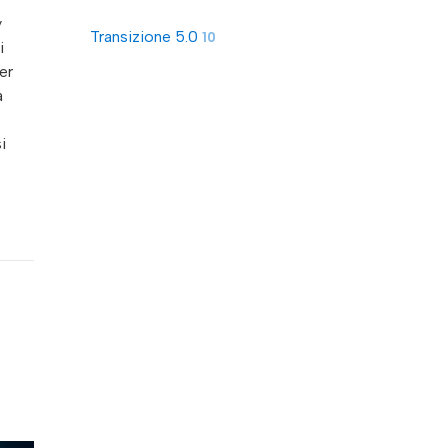
y
Transizione 5.0
10
i
er
a
i