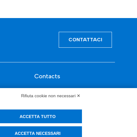
CONTATTACI
Contacts
info@tinextainnovationhub.com
Rifiuta cookie non necessari ✕
+39 0522 733711
Sede Legale: Corso Mazzini, 11 42015
ACCETTA TUTTO
Correggio (RE)
ACCETTA NECESSARI