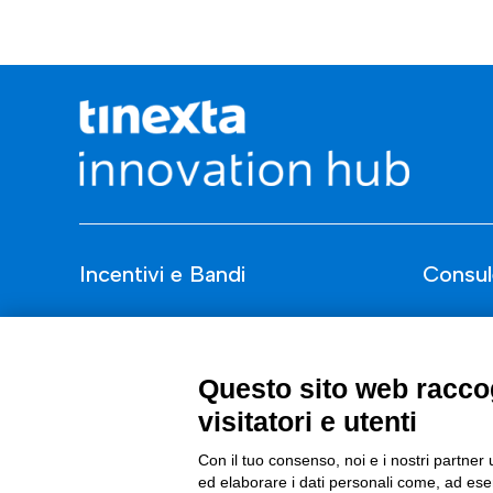
Incentivi e Bandi
Consul
Incentivi per le imprese
ESG
Bandi
Finanza
Questo sito web raccog
Fondi Europei
Nuovi Me
visitatori e utenti
Innovazi
Con il tuo consenso, noi e i nostri partner 
ed elaborare i dati personali come, ad esem
Digital 