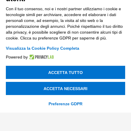
Innovazione di prodotto e processo
Con il tuo consenso, noi e i nostri partner utilizziamo i cookie e
tecnologie simili per archiviare, accedere ed elaborare i dati
Digital Marketing
personali come, ad esempio, la visita al sito web o la
Data & BI
personalizzazione degli annunci. Poiché rispettiamo il tuo diritto
alla privacy, è possibile scegliere di non consentire alcuni tipi di
Trasformazione Digitale
cookie. Clicca su preferenze GDPR per saperne di più.
Compliance Normativa Integrata
Visualizza la Cookie Policy Completa
Powered by
Soluzioni Digitali
ACCETTA TUTTO
Smart Factory
Supply Chain
ACCETTA NECESSARI
Soluzioni Custom
Preferenze GDPR
Soluzioni AI
Compliance
Contacts