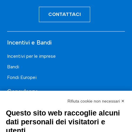
CONTATTACI
Incentivi e Bandi
Incentivi per le imprese
Bandi
Fondi Europei
Consulenza
Rifiuta cookie non necessari ✕
ESG
Questo sito web raccoglie alcuni
Finanza
dati personali dei visitatori e
Nuovi Mercati
utenti