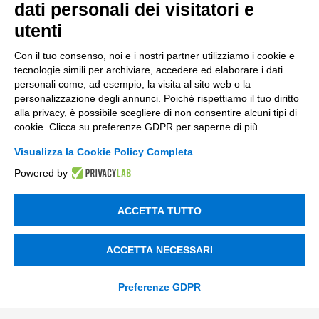
dati personali dei visitatori e
Nuovi Mercati
utenti
Innovazione di prodotto e processo
Con il tuo consenso, noi e i nostri partner utilizziamo i cookie e
tecnologie simili per archiviare, accedere ed elaborare i dati
Digital Marketing
personali come, ad esempio, la visita al sito web o la
personalizzazione degli annunci. Poiché rispettiamo il tuo diritto
Data & BI
alla privacy, è possibile scegliere di non consentire alcuni tipi di
Trasformazione Digitale
cookie. Clicca su preferenze GDPR per saperne di più.
Compliance Normativa Integrata
Visualizza la Cookie Policy Completa
Powered by
Soluzioni Digitali
ACCETTA TUTTO
Smart Factory
Supply Chain
ACCETTA NECESSARI
Soluzioni Custom
Preferenze GDPR
Soluzioni AI