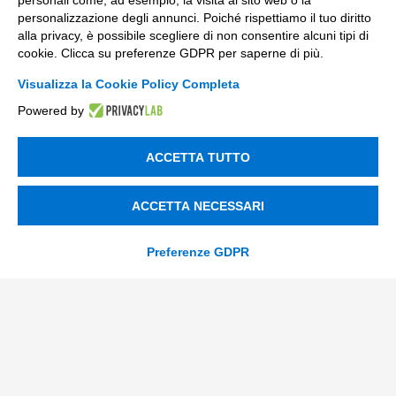
personali come, ad esempio, la visita al sito web o la
personalizzazione degli annunci. Poiché rispettiamo il tuo diritto
Innovazione di prodotto e processo
alla privacy, è possibile scegliere di non consentire alcuni tipi di
cookie. Clicca su preferenze GDPR per saperne di più.
Digital Marketing
Visualizza la Cookie Policy Completa
Data & BI
Powered by
Trasformazione Digitale
Compliance Normativa Integrata
ACCETTA TUTTO
Soluzioni Digitali
ACCETTA NECESSARI
Smart Factory
Preferenze GDPR
Supply Chain
Soluzioni Custom
Soluzioni AI
Compliance