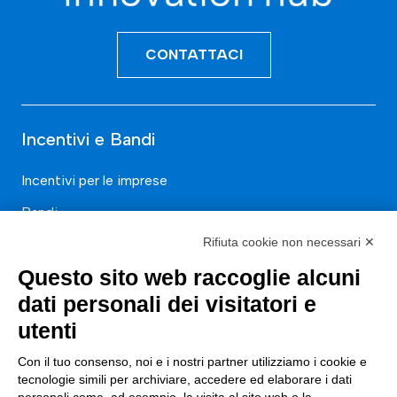
CONTATTACI
Incentivi e Bandi
Incentivi per le imprese
Bandi
Rifiuta cookie non necessari ✕
Fondi Europei
Questo sito web raccoglie alcuni
Consulenza
dati personali dei visitatori e
utenti
ESG
Finanza
Con il tuo consenso, noi e i nostri partner utilizziamo i cookie e
tecnologie simili per archiviare, accedere ed elaborare i dati
Nuovi Mercati