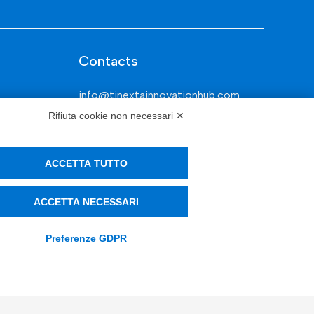
Contacts
info@tinextainnovationhub.com
Rifiuta cookie non necessari ✕
+39 0522 733711
Sede Legale: Corso Mazzini, 11 42015
ACCETTA TUTTO
Correggio (RE)
ACCETTA NECESSARI
Privacy Policy
Preferenze GDPR
Società Trasparente