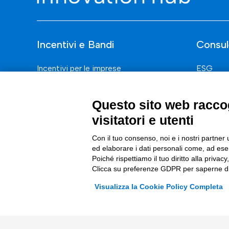
Incentivi e Bandi
Consul
Incentivi per le imprese
ESG
Bandi
Finanza
Questo sito web raccog
Fondi Europei
Nuovi Me
visitatori e utenti
Innovazi
Con il tuo consenso, noi e i nostri partner 
Digital 
ed elaborare i dati personali come, ad esem
Poiché rispettiamo il tuo diritto alla privacy
Data & B
Clicca su preferenze GDPR per saperne di
Trasform
Visualizza la Cookie Policy Completa
Complian