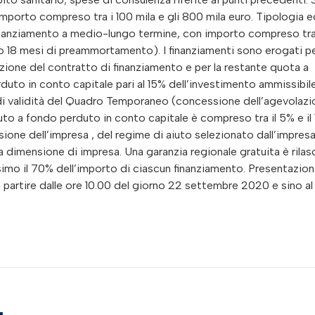
mporto compreso tra i 100 mila e gli 800 mila euro. Tipologia e
 finanziamento a medio-lungo termine, con importo compreso tr
imo 18 mesi di preammortamento). I finanziamenti sono erogati p
zione del contratto di finanziamento e per la restante quota a
uto in conto capitale pari al 15% dell’investimento ammissibile
di validità del Quadro Temporaneo (concessione dell’agevolazi
uto a fondo perduto in conto capitale è compreso tra il 5% e il
ione dell’impresa , del regime di aiuto selezionato dall’impres
a dimensione di impresa. Una garanzia regionale gratuita è rilas
simo il 70% dell’importo di ciascun finanziamento. Presentazio
artire dalle ore 10.00 del giorno 22 settembre 2020 e sino al