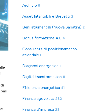
Archivio
0
Asset Intangibili e Brevetti
2
Beni strumentali (Nuova Sabatini)
2
Bonus formazione 4.0
4
Consulenza di posizionamento
aziendale
1
Diagnosi energetica
1
lle
l
Digital transformation
11
 di
Efficienza energetica
41
 pari
Finanza agevolata
282
se
Finanza d’impresa
28