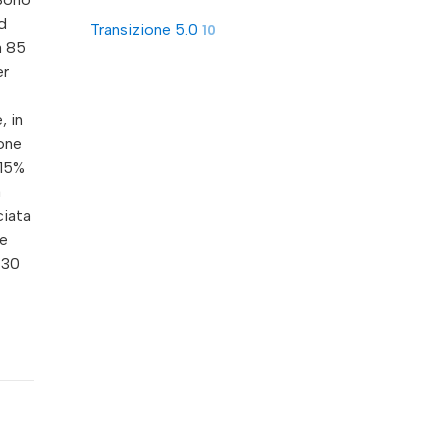
d
Transizione 5.0
10
a 85
er
, in
one
 15%
a
ciata
ne
 30