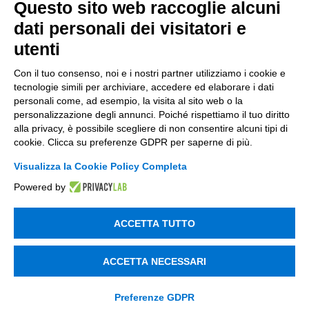
Incentivi per le imprese
Questo sito web raccoglie alcuni
dati personali dei visitatori e
Bandi
utenti
Fondi Europei
Con il tuo consenso, noi e i nostri partner utilizziamo i cookie e
Consulenza
tecnologie simili per archiviare, accedere ed elaborare i dati
personali come, ad esempio, la visita al sito web o la
personalizzazione degli annunci. Poiché rispettiamo il tuo diritto
ESG
alla privacy, è possibile scegliere di non consentire alcuni tipi di
Finanza
cookie. Clicca su preferenze GDPR per saperne di più.
Visualizza la Cookie Policy Completa
Nuovi Mercati
Powered by
Innovazione di prodotto e processo
Digital Marketing
ACCETTA TUTTO
Data & BI
ACCETTA NECESSARI
Trasformazione Digitale
Compliance Normativa Integrata
Preferenze GDPR