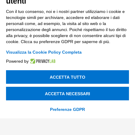
utenti
Incentivi e Bandi
Con il tuo consenso, noi e i nostri partner utilizziamo i cookie e
tecnologie simili per archiviare, accedere ed elaborare i dati
Incentivi per le imprese
personali come, ad esempio, la visita al sito web o la
personalizzazione degli annunci. Poiché rispettiamo il tuo diritto
Bandi
alla privacy, è possibile scegliere di non consentire alcuni tipi di
Fondi Europei
cookie. Clicca su preferenze GDPR per saperne di più.
Visualizza la Cookie Policy Completa
Consulenza
Powered by
ESG
ACCETTA TUTTO
Finanza
Nuovi Mercati
ACCETTA NECESSARI
Innovazione di prodotto e processo
Preferenze GDPR
Digital Marketing
Data & BI
Trasformazione Digitale