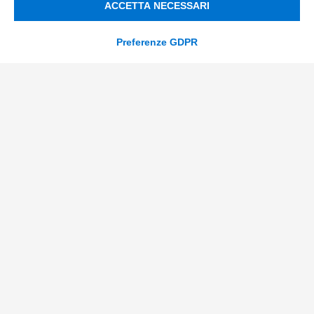
ACCETTA NECESSARI
Supply Chain
Soluzioni Custom
Preferenze GDPR
Soluzioni AI
Compliance
Contacts
info@tinextainnovationhub.com
+39 0522 733711
Sede Legale: Corso Mazzini, 11 42015 Correggio (RE)
Privacy Policy
Società Trasparente