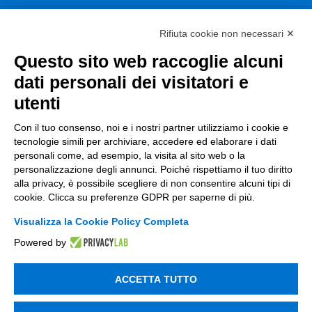
Consulenza
Rifiuta cookie non necessari ✕
ESG
Questo sito web raccoglie alcuni
Finanza
dati personali dei visitatori e
utenti
Nuovi Mercati
Con il tuo consenso, noi e i nostri partner utilizziamo i cookie e
Innovazione di prodotto e processo
tecnologie simili per archiviare, accedere ed elaborare i dati
Digital Marketing
personali come, ad esempio, la visita al sito web o la
personalizzazione degli annunci. Poiché rispettiamo il tuo diritto
Data & BI
alla privacy, è possibile scegliere di non consentire alcuni tipi di
cookie. Clicca su preferenze GDPR per saperne di più.
Trasformazione Digitale
Visualizza la Cookie Policy Completa
Compliance Normativa Integrata
Powered by
Soluzioni Digitali
ACCETTA TUTTO
Smart Factory