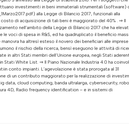
uano investimenti in beni immateriali strumentali (software) d
rzo2017.pdf) alla Legge di Bilancio 2017, funzionali alla
 costo di acquisizione di tali beni è maggiorato del 40% . ⇒ Il
rzamento nell’ambito della Legge di Bilancio 2017 che ha eleva
te le voci di spesa in R&S, ed ha quadruplicato il beneficio mass
e manovra ha altresì esteso il novero dei beneficiari alle imprese
umono il rischio della ricerca, bensì eseguono le attività di rice
te in altri Stati membri dell’Unione europea, negli Stati aderen
 Stati White List. ⇒ Il Piano Nazionale Industria 4.0 ha coinvo
utiin conto impianti. L’agevolazione è stata prorogata al 31
one di un contributo maggiorato per la realizzazione di investi
 big data, cloud computing, banda ultralarga, cybersecurity, rob
ra 4D, Radio frequency identification – e in sistemi di