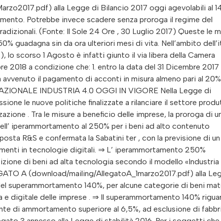
rzo2017.pdf) alla Legge di Bilancio 2017 oggi agevolabili al 
mento. Potrebbe invece scadere senza proroga il regime del
dizionali. (Fonte: Il Sole 24 Ore , 30 Luglio 2017) Queste le m
 guadagna sin da ora ulteriori mesi di vita. Nell’ambito dell’i
 lo scorso 1 Agosto è infatti giunto il via libera della Camera
e 2018 a condizione che: 1. entro la data del 31 Dicembre 2017 i
sia avvenuto il pagamento di acconti in misura almeno pari al 20%
 NAZIONALE INDUSTRIA 4.0 OGGI IN VIGORE Nella Legge di
one le nuove politiche finalizzate a rilanciare il settore produ
zzazione . Tra le misure a beneficio delle imprese, la proroga di u
ell’ iperammortamento al 250% per i beni ad alto contenuto
posta R&S e confermata la Sabatini ter , con la previsione di un
timenti in tecnologie digitali. ⇒ L’ iperammortamento 250%
zione di beni ad alta tecnologia secondo il modello «Industria 
LEGATO A (download/mailing/AllegatoA_1marzo2017.pdf) alla Le
a del superammortamento 140%, per alcune categorie di beni mate
ca e digitale delle imprese . ⇒ Il superammortamento 140% rigua
iente di ammortamento superiore al 6,5%, ad esclusione di fabbr
llegato 3 annesso alla Legge di stabilità 2016. Per i soggetti che