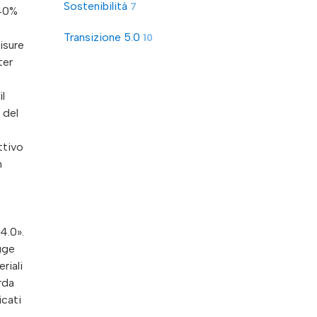
Sostenibilità
7
140%
Transizione 5.0
10
isure
ter
l
 del
ttivo
n
4.0».
gge
riali
rda
icati