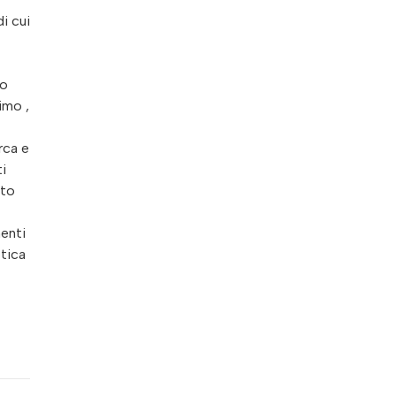
i cui
to
imo ,
rca e
ti
lto
menti
otica