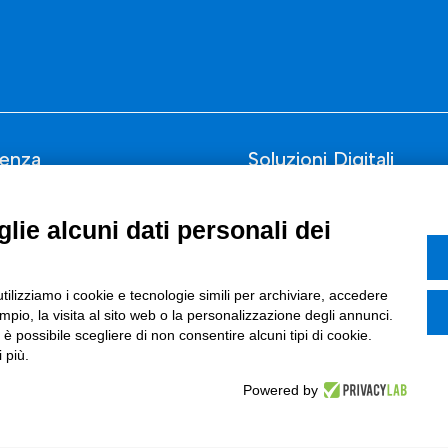
enza
Soluzioni Digitali
Smart Factory
lie alcuni dati personali dei
Supply Chain
rcati
Soluzioni Custom
utilizziamo i cookie e tecnologie simili per archiviare, accedere
one di prodotto e processo
Soluzioni AI
pio, la visita al sito web o la personalizzazione degli annunci.
, è possibile scegliere di non consentire alcuni tipi di cookie.
Marketing
Compliance
 più.
I
Powered by
azione Digitale