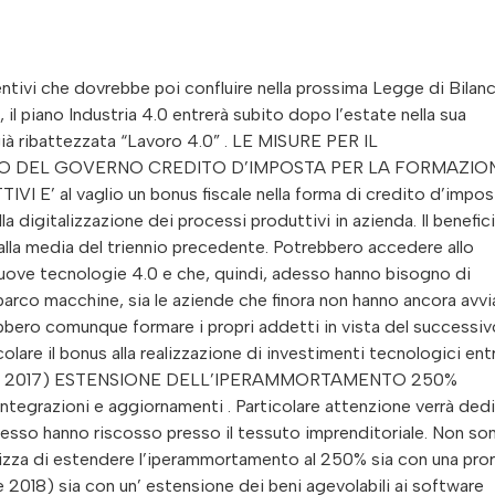
ntivi che dovrebbe poi confluire nella prossima Legge di Bilanc
, il piano Industria 4.0 entrerà subito dopo l’estate nella sua
già ribattezzata “Lavoro 4.0” . LE MISURE PER IL
IO DEL GOVERNO CREDITO D’IMPOSTA PER LA FORMAZIO
’ al vaglio un bonus fiscale nella forma di credito d’impos
la digitalizzazione dei processi produttivi in azienda. Il benefic
lla media del triennio precedente. Potrebbero accedere allo
 nuove tecnologie 4.0 e che, quindi, adesso hanno bisogno di
 parco macchine, sia le aziende che finora non hanno ancora avv
bbero comunque formare i propri addetti in vista del successiv
are il bonus alla realizzazione di investimenti tecnologici entr
0 Luglio 2017) ESTENSIONE DELL’IPERAMMORTAMENTO 250%
i integrazioni e aggiornamenti . Particolare attenzione verrà ded
uccesso hanno riscosso presso il tessuto imprenditoriale. Non so
otizza di estendere l’iperammortamento al 250% sia con una pro
e 2018) sia con un’ estensione dei beni agevolabili ai software