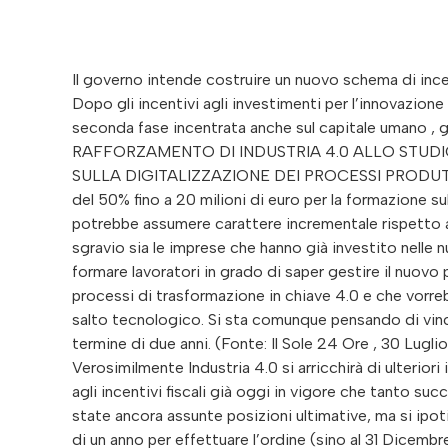
Il governo intende costruire un nuovo schema di ince
Dopo gli incentivi agli investimenti per l’innovazione 
seconda fase incentrata anche sul capitale umano , 
RAFFORZAMENTO DI INDUSTRIA 4.0 ALLO STUD
SULLA DIGITALIZZAZIONE DEI PROCESSI PRODUTTIVI E
del 50% fino a 20 milioni di euro per la formazione sul
potrebbe assumere carattere incrementale rispetto a
sgravio sia le imprese che hanno già investito nelle
formare lavoratori in grado di saper gestire il nuovo
processi di trasformazione in chiave 4.0 e che vorre
salto tecnologico. Si sta comunque pensando di vincol
termine di due anni. (Fonte: Il Sole 24 Ore , 3
Verosimilmente Industria 4.0 si arricchirà di ulterior
agli incentivi fiscali già oggi in vigore che tanto s
state ancora assunte posizioni ultimative, ma si ip
di un anno per effettuare l’ordine (sino al 31 Dicembr