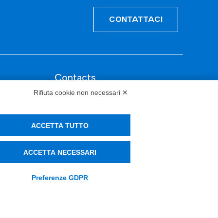
CONTATTACI
Contacts
Rifiuta cookie non necessari ✕
info@tinextainnovationhub.com
+39 0522 733711
ACCETTA TUTTO
Sede Legale: Corso Mazzini, 11 42015
Correggio (RE)
ACCETTA NECESSARI
Preferenze GDPR
Privacy Policy