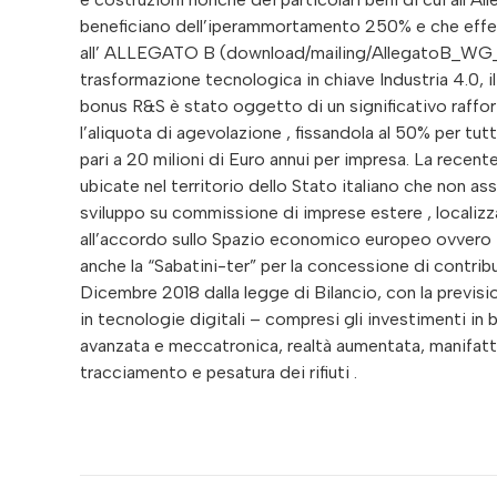
beneficiano dell’iperammortamento 250% e che effett
all’ ALLEGATO B (download/mailing/AllegatoB_WG_1Ma
trasformazione tecnologica in chiave Industria 4.0, il
bonus R&S è stato oggetto di un significativo raffo
l’aliquota di agevolazione , fissandola al 50% per tut
pari a 20 milioni di Euro annui per impresa. La recent
ubicate nel territorio dello Stato italiano che non ass
sviluppo su commissione di imprese estere , localizza
all’accordo sullo Spazio economico europeo ovvero in
anche la “Sabatini-ter” per la concessione di contrib
Dicembre 2018 dalla legge di Bilancio, con la previsi
in tecnologie digitali – compresi gli investimenti in
avanzata e meccatronica, realtà aumentata, manifattu
tracciamento e pesatura dei rifiuti .