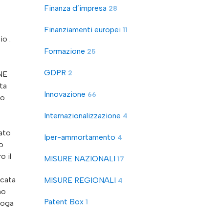
Finanza d’impresa
28
Finanziamenti europei
11
io .
Formazione
25
GDPR
2
NE
ta
Innovazione
66
io
Internazionalizzazione
4
iato
Iper-ammortamento
4
o
o il
MISURE NAZIONALI
17
icata
MISURE REGIONALI
4
no
Patent Box
1
roga