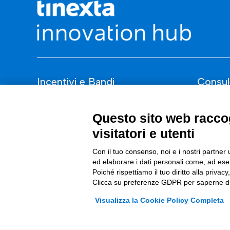
Incentivi e Bandi
Consul
Incentivi per le imprese
ESG
Questo sito web raccog
Bandi
Finanza
visitatori e utenti
Fondi Europei
Nuovi Me
Con il tuo consenso, noi e i nostri partner 
Innovazi
ed elaborare i dati personali come, ad esem
Poiché rispettiamo il tuo diritto alla privacy
Digital 
Clicca su preferenze GDPR per saperne di
Data & B
Visualizza la Cookie Policy Completa
Trasform