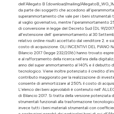
dell’Allegato B (download/mailing/AllegatoB_WG_1Ma
da parte dei soggetti che accedono all’iperammorta
superammortamento che vale per i beni strumentali tra
al vaglio governativo, mentre l’iperammortamento 250%
di conversione in legge del Decreto Sud (DL 91/2017),
all’estensione dell’ iperammortamento al 30 Settembr
relativo ordine risulti accettato dal venditore 2. e 
costo di acquisizione. GLI INCENTIVI DEL PIANO
Bilancio 2017 (legge 232/2016) hanno trovato espressi
e al rafforzamento della ricerca nell’era della digitali
anno del super ammortamento al 140% e il debutto d
tecnologico. Viene inoltre potenziato il credito d’im
contributo maggiorato per la realizzazione di inves
consente di ammortizzare al 250% il costo di acquisi
L’elenco dei beni agevolabili è contenuto nell’ AL
di Bilancio 2017. Si tratta della versione potenziat
strumentali funzionali alla trasformazione tecnologi
invece tutti i beni materiali strumentali con coeffic
e costruzioni nonché dei particolari beni di cui all’A