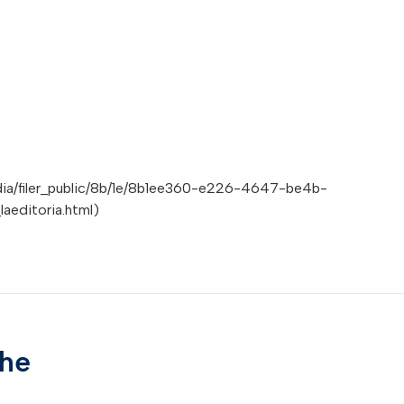
edia/filer_public/8b/1e/8b1ee360-e226-4647-be4b-
aeditoria.html)
che