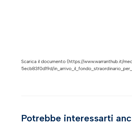
Scarica il documento (https://www.warranthub.it/m
5ecb83f0d19d/in_arrivo_il_fondo_straordinario_per_l
Potrebbe interessarti an