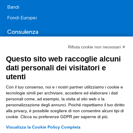
Bandi
Fondi Europei
Consulenza
ESG
Rifiuta cookie non necessari ✕
Finanza
Questo sito web raccoglie alcuni
dati personali dei visitatori e
Nuovi Mercati
utenti
Innovazione di prodotto e processo
Con il tuo consenso, noi e i nostri partner utilizziamo i cookie e
Digital Marketing
tecnologie simili per archiviare, accedere ed elaborare i dati
Data & BI
personali come, ad esempio, la visita al sito web o la
personalizzazione degli annunci. Poiché rispettiamo il tuo diritto
Trasformazione Digitale
alla privacy, è possibile scegliere di non consentire alcuni tipi di
cookie. Clicca su preferenze GDPR per saperne di più.
Compliance Normativa Integrata
Visualizza la Cookie Policy Completa