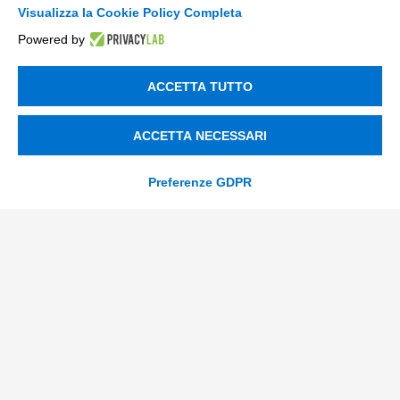
Data & BI
Visualizza la Cookie Policy Completa
Powered by
Trasformazione Digitale
Compliance Normativa Integrata
ACCETTA TUTTO
Soluzioni Digitali
ACCETTA NECESSARI
Smart Factory
Preferenze GDPR
Supply Chain
Soluzioni Custom
Soluzioni AI
Compliance
Contacts
info@tinextainnovationhub.com