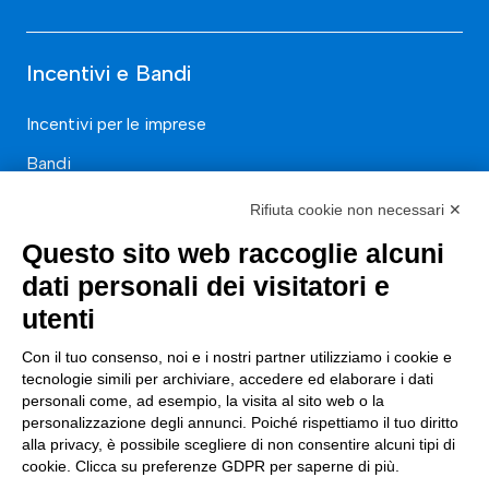
Incentivi e Bandi
Incentivi per le imprese
Bandi
Fondi Europei
Rifiuta cookie non necessari ✕
Questo sito web raccoglie alcuni
Consulenza
dati personali dei visitatori e
ESG
utenti
Finanza
Con il tuo consenso, noi e i nostri partner utilizziamo i cookie e
tecnologie simili per archiviare, accedere ed elaborare i dati
Nuovi Mercati
personali come, ad esempio, la visita al sito web o la
Innovazione di prodotto e processo
personalizzazione degli annunci. Poiché rispettiamo il tuo diritto
alla privacy, è possibile scegliere di non consentire alcuni tipi di
Digital Marketing
cookie. Clicca su preferenze GDPR per saperne di più.