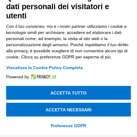
dati personali dei visitatori e
Bandi
utenti
Fondi Europei
Con il tuo consenso, noi e i nostri partner utilizziamo i cookie e
Consulenza
tecnologie simili per archiviare, accedere ed elaborare i dati
personali come, ad esempio, la visita al sito web o la
personalizzazione degli annunci. Poiché rispettiamo il tuo diritto
ESG
alla privacy, è possibile scegliere di non consentire alcuni tipi di
Finanza
cookie. Clicca su preferenze GDPR per saperne di più.
Nuovi Mercati
Visualizza la Cookie Policy Completa
Powered by
Innovazione di prodotto e processo
Digital Marketing
ACCETTA TUTTO
Data & BI
ACCETTA NECESSARI
Trasformazione Digitale
Compliance Normativa Integrata
Preferenze GDPR