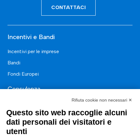
CONTATTACI
Incentivi e Bandi
Incentivi per le imprese
Bandi
Fondi Europei
Consulenza
Rifiuta cookie non necessari ✕
ESG
Questo sito web raccoglie alcuni
Finanza
dati personali dei visitatori e
Nuovi Mercati
utenti
Innovazione di prodotto e processo