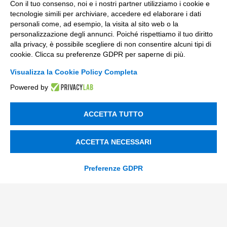
Con il tuo consenso, noi e i nostri partner utilizziamo i cookie e
Digital Marketing
tecnologie simili per archiviare, accedere ed elaborare i dati
personali come, ad esempio, la visita al sito web o la
Data & BI
personalizzazione degli annunci. Poiché rispettiamo il tuo diritto
alla privacy, è possibile scegliere di non consentire alcuni tipi di
Trasformazione Digitale
cookie. Clicca su preferenze GDPR per saperne di più.
Compliance Normativa Integrata
Visualizza la Cookie Policy Completa
Powered by
Soluzioni Digitali
ACCETTA TUTTO
Smart Factory
Supply Chain
ACCETTA NECESSARI
Soluzioni Custom
Preferenze GDPR
Soluzioni AI
Compliance
Contacts