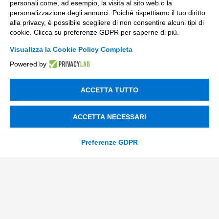
personali come, ad esempio, la visita al sito web o la
personalizzazione degli annunci. Poiché rispettiamo il tuo diritto
alla privacy, è possibile scegliere di non consentire alcuni tipi di
cookie. Clicca su preferenze GDPR per saperne di più.
Incentivi e Bandi
Visualizza la Cookie Policy Completa
Incentivi per le imprese
Powered by
Bandi
ACCETTA TUTTO
Fondi Europei
Consulenza
ACCETTA NECESSARI
ESG
Preferenze GDPR
Finanza
Nuovi Mercati
Innovazione di prodotto e processo
Digital Marketing